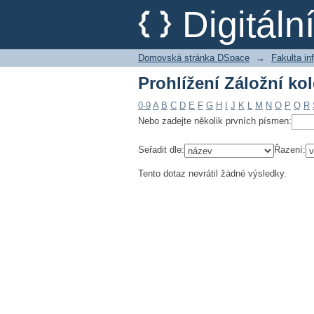
Prohlížení Záložní ko
Digitál
Domovská stránka DSpace
→
Fakulta i
Prohlížení Záložní ko
0-9
A
B
C
D
E
F
G
H
I
J
K
L
M
N
O
P
Q
R
Nebo zadejte několik prvních písmen:
Seřadit dle:
Řazení:
Tento dotaz nevrátil žádné výsledky.