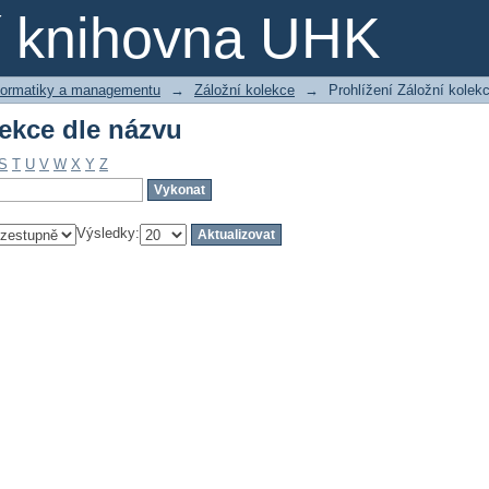
lekce dle názvu
ní knihovna UHK
nformatiky a managementu
→
Záložní kolekce
→
Prohlížení Záložní kolek
lekce dle názvu
S
T
U
V
W
X
Y
Z
Výsledky: