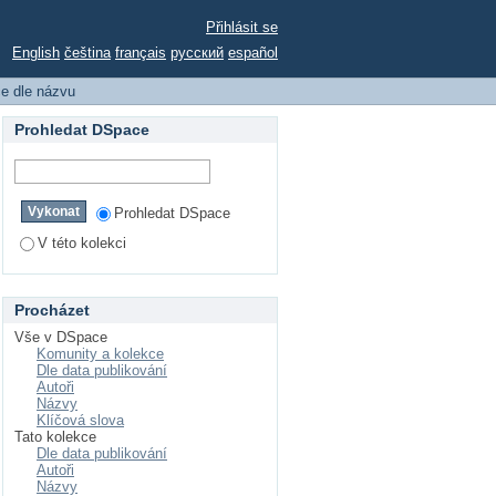
Přihlásit se
English
čeština
français
русский
español
ce dle názvu
Prohledat DSpace
Prohledat DSpace
V této kolekci
Procházet
Vše v DSpace
Komunity a kolekce
Dle data publikování
Autoři
Názvy
Klíčová slova
Tato kolekce
Dle data publikování
Autoři
Názvy