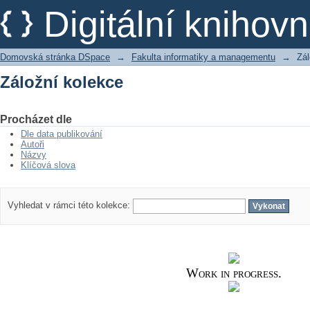
Záložní kolekce
Digitální kniho
Domovská stránka DSpace
→
Fakulta informatiky a managementu
→
Zál
Záložní kolekce
Procházet dle
Dle data publikování
Autoři
Názvy
Klíčová slova
Vyhledat v rámci této kolekce:
Work in progress.