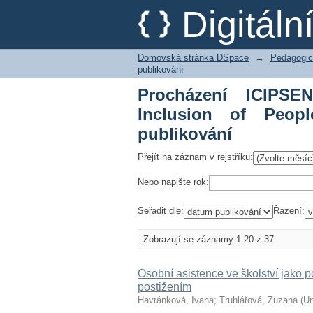
Procházení ICIPSEN - 
Digitál
Needs dle data publi
Domovská stránka DSpace
→
Pedagogic
publikování
Procházení ICIPSE
Inclusion of Peop
publikování
Přejít na záznam v rejstříku:
Nebo napište rok:
Seřadit dle:
Řazení:
Zobrazují se záznamy 1-20 z 37
Osobní asistence ve školství jako 
postižením
Havránková, Ivana
;
Truhlářová, Zuzana
(
Un