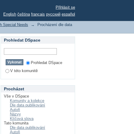
of People with Special
Přihlásit se
English
čeština
français
русский
español
th Special Needs
→
Procházení dle data
Prohledat DSpace
Prohledat DSpace
V této komunitě
Procházet
Vše v DSpace
Komunity a kolekce
Dle data publikování
Autoři
Názvy
Klíčová slova
Tato komunita
Dle data publikování
Autoři