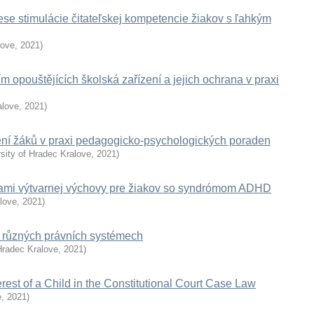
ese stimulácie čitateľskej kompetencie žiakov s ľahkým
love
,
2021
)
 opouštějících školská zařízení a jejich ochrana v praxi
alove
,
2021
)
ní žáků v praxi pedagogicko-psychologických poraden
sity of Hradec Kralove
,
2021
)
dkami výtvarnej výchovy pre žiakov so syndrómom ADHD
alove
,
2021
)
 různých právních systémech
Hradec Kralove
,
2021
)
erest of a Child in the Constitutional Court Case Law
e
,
2021
)