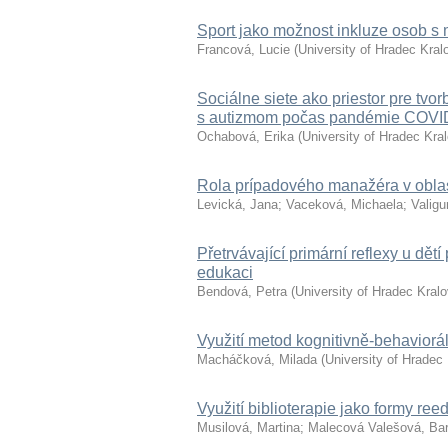
Sport jako možnost inkluze osob s
Francová, Lucie
(
University of Hradec Kral
Sociálne siete ako priestor pre tvo
s autizmom počas pandémie COVI
Ochabová, Erika
(
University of Hradec Kra
Rola prípadového manažéra v oblasti
Levická, Jana
;
Vaceková, Michaela
;
Valig
Přetrvávající primární reflexy u dět
edukaci
Bendová, Petra
(
University of Hradec Kral
Využití metod kognitivně-behaviorál
Macháčková, Milada
(
University of Hradec
Využití biblioterapie jako formy ree
Musilová, Martina
;
Malecová Valešová, Ba