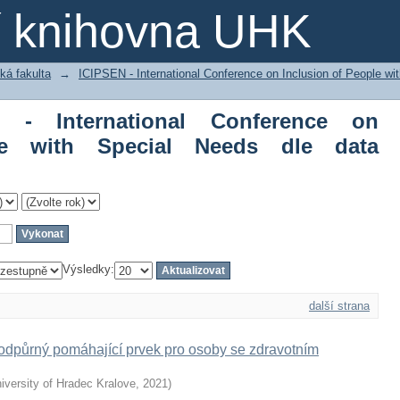
International Conference on Inclusion 
ní knihovna UHK
kování
ká fakulta
→
ICIPSEN - International Conference on Inclusion of People wi
N - International Conference on
le with Special Needs dle data
Výsledky:
další strana
podpůrný pomáhající prvek pro osoby se zdravotním
iversity of Hradec Kralove
,
2021
)