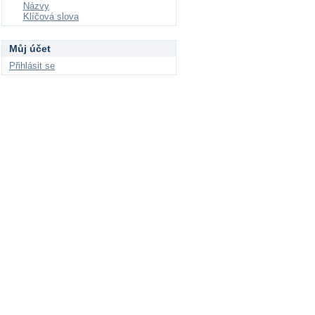
Názvy
Klíčová slova
Můj účet
Přihlásit se