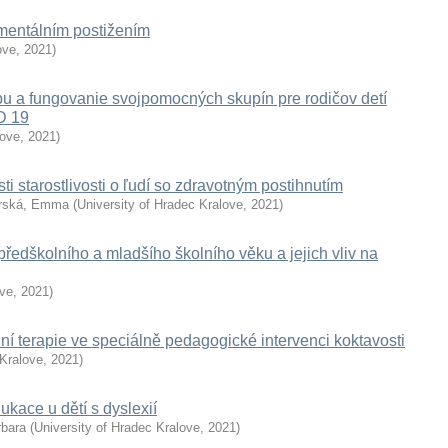
 mentálním postižením
ove
,
2021
)
rbu a fungovanie svojpomocných skupín pre rodičov detí
D 19
love
,
2021
)
 starostlivosti o ľudí so zdravotným postihnutím
urská, Emma
(
University of Hradec Kralove
,
2021
)
í předškolního a mladšího školního věku a jejich vliv na
ove
,
2021
)
ní terapie ve speciálně pedagogické intervenci koktavosti
 Kralove
,
2021
)
dukace u dětí s dyslexií
rbara
(
University of Hradec Kralove
,
2021
)