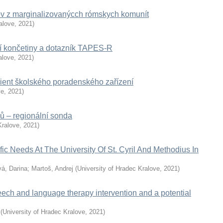
ov z marginalizovanýcch rómskych komunít
alove
,
2021
)
ní končetiny a dotazník TAPES-R
alove
,
2021
)
lient školského poradenského zařízení
ve
,
2021
)
elů – regionální sonda
Kralove
,
2021
)
fic Needs At The University Of St. Cyril And Methodius In
á, Darina
;
Martoš, Andrej
(
University of Hradec Kralove
,
2021
)
eech and language therapy intervention and a potential
(
University of Hradec Kralove
,
2021
)