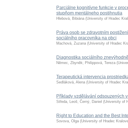
Parciálne kognitívne funkcie v proc
stupňom mentálneho postihnutia
Hlebová, Bibiána
(
University of Hradec Kra
Práva osob se zdravotním postižením
sociálního pracovníka na obci
Machová, Zuzana
(
University of Hradec Kr
Diagnostika sociálního znevýhodně
Němec, Zbyněk
;
Philippová, Tereza
(
Univer
Terapeutická intervencia prostrie
Sedláková, Alena
(
University of Hradec Kr
Příklady vzdělávání odsouzených v
Středa, Leoš
;
Černý, Daniel
(
University of 
Right to Education and the Best Int
Sovova, Olga
(
University of Hradec Kralov