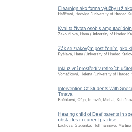
Elearnign ako forma výučby u žiak
Hafičová, Hedviga
(
University of Hradec Kr
Kvalita života osob s amputací dol
Zakouřilová, Hana
(
University of Hradec Kr
Žák se zrakovým postižením jako k
Ryšlavá, Hana
(
University of Hradec Kralo
Inkluzivní prostředí v reflexích učit
Vomáčková, Helena
(
University of Hradec 
Intervention Of Students With Speci
Trnava
Bočáková, Oľga
;
Imrovič, Michal
;
Kubíčkov
Hearing child of Deaf parents in sp
obstacles in current practise
Lauková, Štěpánka
;
Hoffmannová, Martina