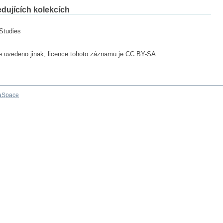
dujících kolekcích
 Studies
e uvedeno jinak, licence tohoto záznamu je CC BY-SA
aSpace