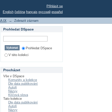
Přihlásit se
English
čeština
français
русский
español
A IX
→
Zobrazit záznam
Prohledat DSpace
Prohledat DSpace
V této kolekci
Procházet
Vše v DSpace
Komunity a kolekce
Dle data publikování
Autoři
Názvy
Klíčová slova
Tato kolekce
Dle data publikování
Autoři
Názvy