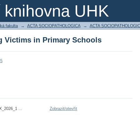
g Victims in Primary Schools
ní knihovna UHK
ká fakulta
→
ACTA SOCIOPATHOLOGICA
→
ACTA SOCIOPATHOLOGIC
g Victims in Primary Schools
25
_2026_1 ...
Zobrazit/
otevřít