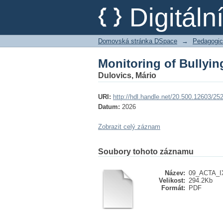
Monitoring of Bullyin
Digitál
Domovská stránka DSpace
→
Pedagogic
Monitoring of Bullyin
Dulovics, Mário
URI:
http://hdl.handle.net/20.500.12603/25
Datum:
2026
Zobrazit celý záznam
Soubory tohoto záznamu
Název:
09_ACTA_IX
Velikost:
294.2Kb
Formát:
PDF