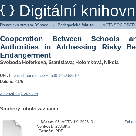
Cooperation Between Schools and Chil
Digitální kniho
Behaviour and Child Endangerment
Domovská stránka DSpace
→
Pedagogická fakulta
→
ACTA SOCIOPAT
Cooperation Between Schools a
Authorities in Addressing Risky B
Endangerment
Svoboda Hoferková, Stanislava
;
Holomková, Nikola
URI:
http://hdl.handle.net/20.500.12603/2519
Datum:
2026
Zobrazit celý záznam
Soubory tohoto záznamu
Název:
03_ACTA_IX_2026_0 ...
Zobraz
Velikost:
299.8Kb
Formát:
PDF