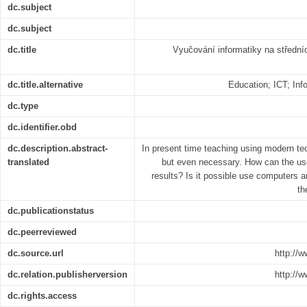
dc.subject
dc.subject
dc.title
Vyučování informatiky na střední
dc.title.alternative
Education; ICT; Inf
dc.type
dc.identifier.obd
dc.description.abstract-
In present time teaching using modern tec
translated
but even necessary. How can the use
results? Is it possible use computers an
th
dc.publicationstatus
dc.peerreviewed
dc.source.url
http://
dc.relation.publisherversion
http://
dc.rights.access