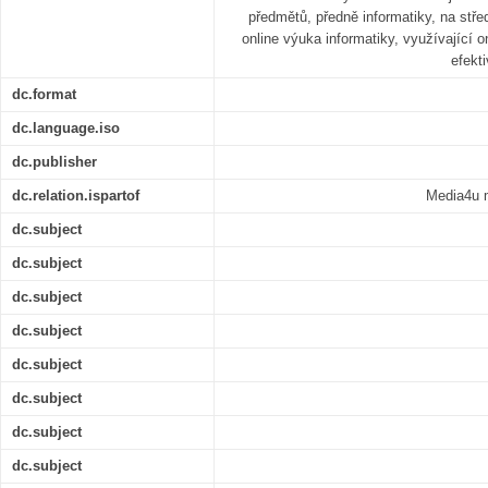
předmětů, předně informatiky, na stř
online výuka informatiky, využívající 
efekt
dc.format
dc.language.iso
dc.publisher
dc.relation.ispartof
Media4u m
dc.subject
dc.subject
dc.subject
dc.subject
dc.subject
dc.subject
dc.subject
dc.subject