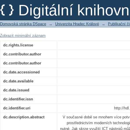
Vyučování informatiky na středních šk
Digitální kniho
Domovská stránka DSpace
→
Univerzita Hradec Králové
→
Publikační 
Zobrazit minimální záznam
dc.rights.license
dc.contributor.author
dc.contributor.author
dc.date.accessioned
dc.date.available
dc.date.issued
dc.identifier.issn
dc.identifier.uri
http://hd
dc.description.abstract
V současné době se mnohem více potvr
prostřednictvím moderních technologi
nutné. Jak skrze využití ICT nástrojů mů