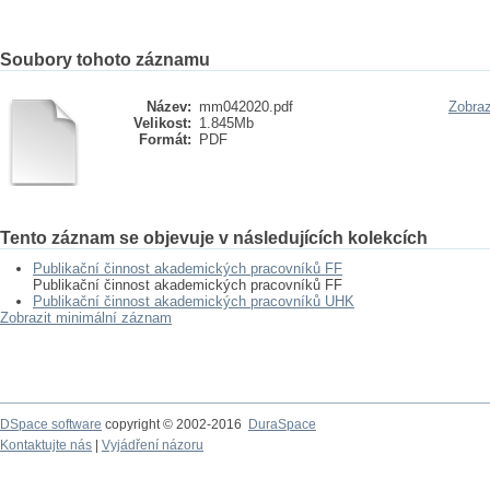
Soubory tohoto záznamu
Název:
mm042020.pdf
Zobraz
Velikost:
1.845Mb
Formát:
PDF
Tento záznam se objevuje v následujících kolekcích
Publikační činnost akademických pracovníků FF
Publikační činnost akademických pracovníků FF
Publikační činnost akademických pracovníků UHK
Zobrazit minimální záznam
DSpace software
copyright © 2002-2016
DuraSpace
Kontaktujte nás
|
Vyjádření názoru