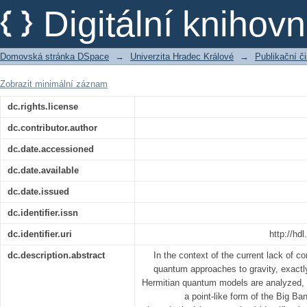
Few-Grid-Point Simulations of Big Ba
Digitální kniho
Domovská stránka DSpace
→
Univerzita Hradec Králové
→
Publikační 
Zobrazit minimální záznam
dc.rights.license
dc.contributor.author
dc.date.accessioned
dc.date.available
dc.date.issued
dc.identifier.issn
dc.identifier.uri
http://hd
dc.description.abstract
In the context of the current lack of co
quantum approaches to gravity, exactl
Hermitian quantum models are analyzed, s
a point-like form of the Big B