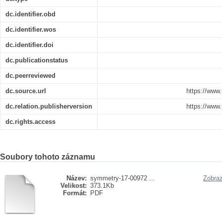
dc.identifier.obd
dc.identifier.wos
dc.identifier.doi
dc.publicationstatus
dc.peerreviewed
dc.source.url
https://www
dc.relation.publisherversion
https://www
dc.rights.access
Soubory tohoto záznamu
Název:
symmetry-17-00972 ...
Zobraz
Velikost:
373.1Kb
Formát:
PDF