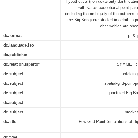
hypothetical (non-covariant) identificati
with Kato's exceptional-point pa
(including the ambiguity of the patterns of
the Big Bang) are studied in detail. In pa
observables are shown
dc.format
p. &q
dc.language.iso
dc.publisher
dc.relation.ispartof
SYMMETRY-
dc.subject
unfolding
dc.subject
spatial-grid-point
dc.subject
quantized Big Ba
dc.subject
dc.subject
bracket
dc.title
Few-Grid-Point Simulations of Bi
dc.type