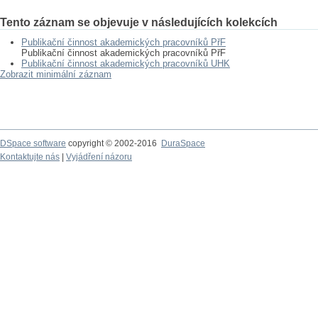
Tento záznam se objevuje v následujících kolekcích
Publikační činnost akademických pracovníků PřF
Publikační činnost akademických pracovníků PřF
Publikační činnost akademických pracovníků UHK
Zobrazit minimální záznam
DSpace software
copyright © 2002-2016
DuraSpace
Kontaktujte nás
|
Vyjádření názoru