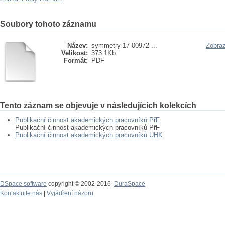
Soubory tohoto záznamu
Název:
symmetry-17-00972 ...
Zobraz
Velikost:
373.1Kb
Formát:
PDF
Tento záznam se objevuje v následujících kolekcích
Publikační činnost akademických pracovníků PřF
Publikační činnost akademických pracovníků PřF
Publikační činnost akademických pracovníků UHK
DSpace software
copyright © 2002-2016
DuraSpace
Kontaktujte nás
|
Vyjádření názoru