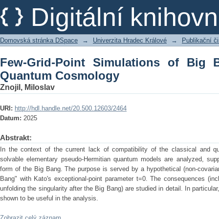
Few-Grid-Point Simulations of Big Ba
Digitální kniho
Domovská stránka DSpace
→
Univerzita Hradec Králové
→
Publikační 
Few-Grid-Point Simulations of Big B
Quantum Cosmology
Znojil, Miloslav
URI:
http://hdl.handle.net/20.500.12603/2464
Datum:
2025
Abstrakt:
In the context of the current lack of compatibility of the classical and 
solvable elementary pseudo-Hermitian quantum models are analyzed, support
form of the Big Bang. The purpose is served by a hypothetical (non-covariant
Bang" with Kato's exceptional-point parameter t=0. The consequences (incl
unfolding the singularity after the Big Bang) are studied in detail. In particul
shown to be useful in the analysis.
Zobrazit celý záznam