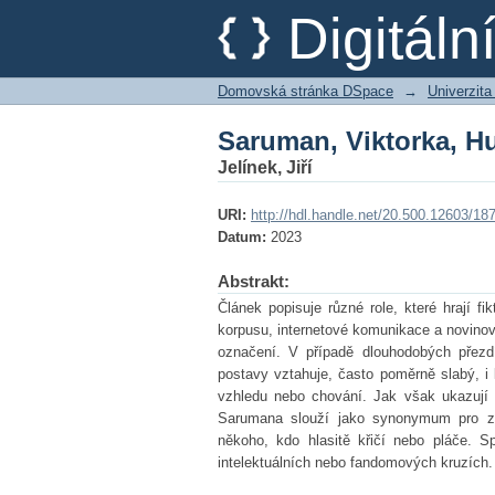
Saruman, Viktorka, Hu
Digitál
Domovská stránka DSpace
→
Univerzita
Saruman, Viktorka, Hu
Jelínek, Jiří
URI:
http://hdl.handle.net/20.500.12603/18
Datum:
2023
Abstrakt:
Článek popisuje různé role, které hrají 
korpusu, internetové komunikace a novinov
označení. V případě dlouhodobých přez
postavy vztahuje, často poměrně slabý, i 
vzhledu nebo chování. Jak však ukazují 
Sarumana slouží jako synonymum pro z
někoho, kdo hlasitě křičí nebo pláče. Sp
intelektuálních nebo fandomových kruzích.