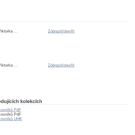
ktorka ...
Zobrazit/
otevřít
ktorka ...
Zobrazit/
otevřít
dujících kolekcích
acovníků PdF
acovníků PdF
acovníků UHK