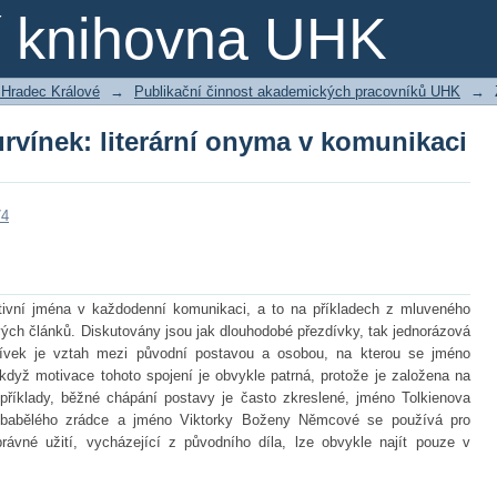
rvínek: literární onyma v komunikaci
ní knihovna UHK
 Hradec Králové
→
Publikační činnost akademických pracovníků UHK
→
rvínek: literární onyma v komunikaci
74
fiktivní jména v každodenní komunikaci, a to na příkladech z mluveného
ých článků. Diskutovány jsou jak dlouhodobé přezdívky, tak jednorázová
dívek je vztah mezi původní postavou a osobou, na kterou se jméno
když motivace tohoto spojení je obvykle patrná, protože je založena na
příklady, běžné chápání postavy je často zkreslené, jméno Tolkienova
babělého zrádce a jméno Viktorky Boženy Němcové se používá pro
rávné užití, vycházející z původního díla, lze obvykle najít pouze v