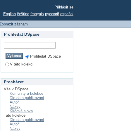
Přihlásit se
English
čeština
français
русский
español
Zobrazit záznam
Prohledat DSpace
Prohledat DSpace
V této kolekci
Procházet
Vše v DSpace
Komunity a kolekce
Dle data publikování
Autoři
Názvy
Klíčová slova
Tato kolekce
Dle data publikování
Autoři
Názvy