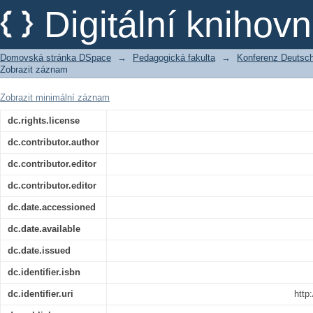
Mozart, Schubert, Richard Wagner. 
Digitální kniho
historischen und kulturellen Kontext
Domovská stránka DSpace
→
Pedagogická fakulta
→
Konferenz Deutsch 
Zobrazit záznam
Zobrazit minimální záznam
dc.rights.license
dc.contributor.author
dc.contributor.editor
dc.contributor.editor
dc.date.accessioned
dc.date.available
dc.date.issued
dc.identifier.isbn
dc.identifier.uri
http