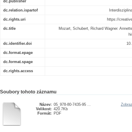
dc.publisher
dc.relation.ispartof
Interdisziplin
dc.rights.uri
https://creati
dc.title
Mozart, Schubert, Richard Wagner. Annette
hi
dc.identifier.doi
10.
dc.format.epage
dc.format.spage
dc.rights.access
Soubory tohoto záznamu
Název:
05_978-80-7435-95 ...
Zobraz
Velikost:
420.7Kb
Formát:
PDF