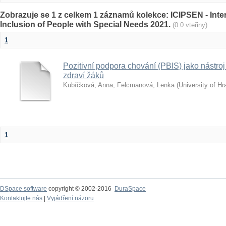
Zobrazuje se 1 z celkem 1 záznamů kolekce: ICIPSEN - Inte
Inclusion of People with Special Needs 2021.
(0.0 vteřiny)
1
Pozitivní podpora chování (PBIS) jako nástro
zdraví žáků
Kubíčková, Anna
;
Felcmanová, Lenka
(
University of H
1
DSpace software
copyright © 2002-2016
DuraSpace
Kontaktujte nás
|
Vyjádření názoru