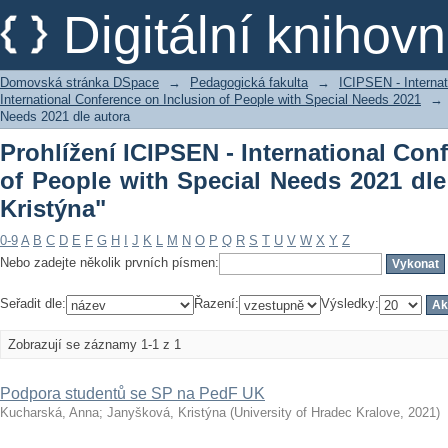
Prohlížení ICIPSEN - International Con
Digitální kniho
Needs 2021 dle autora "Janyšková, Kri
Domovská stránka DSpace
→
Pedagogická fakulta
→
ICIPSEN - Internat
International Conference on Inclusion of People with Special Needs 2021
→
Needs 2021 dle autora
Prohlížení ICIPSEN - International Con
of People with Special Needs 2021 dle
Kristýna"
0-9
A
B
C
D
E
F
G
H
I
J
K
L
M
N
O
P
Q
R
S
T
U
V
W
X
Y
Z
Nebo zadejte několik prvních písmen:
Seřadit dle:
Řazení:
Výsledky:
Zobrazují se záznamy 1-1 z 1
Podpora studentů se SP na PedF UK
Kucharská, Anna
;
Janyšková, Kristýna
(
University of Hradec Kralove
,
2021
)