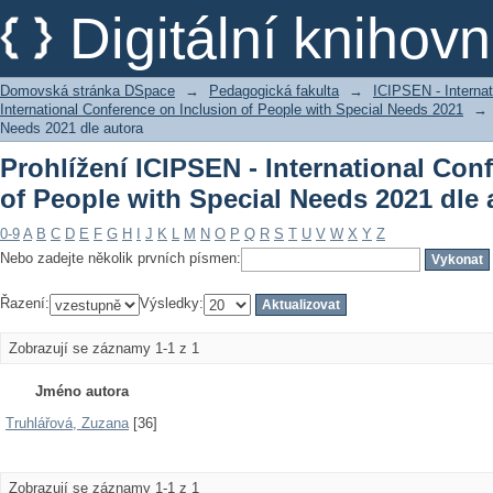
Prohlížení ICIPSEN - International Con
Digitální kniho
Needs 2021 dle autora
Domovská stránka DSpace
→
Pedagogická fakulta
→
ICIPSEN - Internat
International Conference on Inclusion of People with Special Needs 2021
→
Needs 2021 dle autora
Prohlížení ICIPSEN - International Con
of People with Special Needs 2021 dle 
0-9
A
B
C
D
E
F
G
H
I
J
K
L
M
N
O
P
Q
R
S
T
U
V
W
X
Y
Z
Nebo zadejte několik prvních písmen:
Řazení:
Výsledky:
Zobrazují se záznamy 1-1 z 1
Jméno autora
Truhlářová, Zuzana
[36]
Zobrazují se záznamy 1-1 z 1