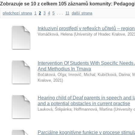
Zobrazuje se 10 z celkem 105 záznamů komunity: Pedagogi
předchozí strana
1
2
3
4
5
. . .
11
další strana
Inkluzivní prostředí v reflexích učitelů – regio
Vomáčková, Helena
(
University of Hradec Kralove
,
202
Intervention Of Students With Specific Needs A
And Methodius In Trnava
Bočáková, Oľga
;
Imrovič, Michal
;
Kubíčková, Darina
;
M
Kralove
,
2021
)
Hearing child of Deaf parents in speech and 
and a potential obstacles in current practise
Lauková, Štěpánka
;
Hoffmannová, Martina
(
University 
Parciálne kognitívne funkcie v procese stimul