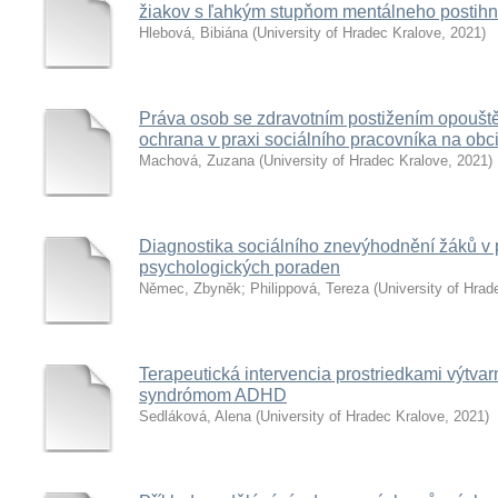
žiakov s ľahkým stupňom mentálneho postihn
Hlebová, Bibiána
(
University of Hradec Kralove
,
2021
)
Práva osob se zdravotním postižením opouštějí
ochrana v praxi sociálního pracovníka na obc
Machová, Zuzana
(
University of Hradec Kralove
,
2021
)
Diagnostika sociálního znevýhodnění žáků v 
psychologických poraden
Němec, Zbyněk
;
Philippová, Tereza
(
University of Hrad
Terapeutická intervencia prostriedkami výtvar
syndrómom ADHD
Sedláková, Alena
(
University of Hradec Kralove
,
2021
)