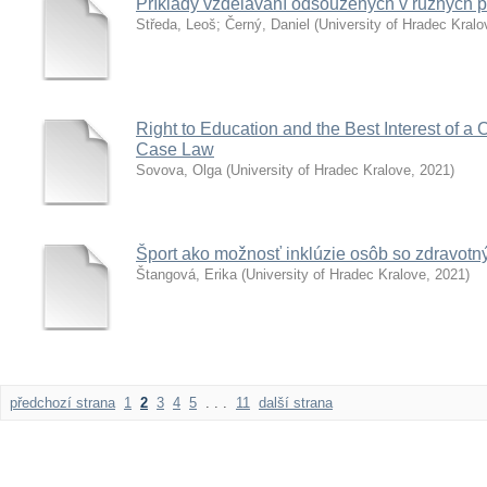
Příklady vzdělávání odsouzených v různých 
Středa, Leoš
;
Černý, Daniel
(
University of Hradec Kralo
Right to Education and the Best Interest of a C
Case Law
Sovova, Olga
(
University of Hradec Kralove
,
2021
)
Šport ako možnosť inklúzie osôb so zdravo
Štangová, Erika
(
University of Hradec Kralove
,
2021
)
předchozí strana
1
2
3
4
5
. . .
11
další strana