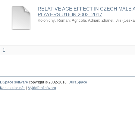
RELATIVE AGE EFFECT IN CZECH MALE 
PLAYERS U16 IN 2003–2017
Koloničný, Roman
;
Agricola, Adrián
;
Zháněl, Jiří
(
Česká 
1
DSpace software
copyright © 2002-2016
DuraSpace
Kontaktujte nás
|
Vyjádření názoru