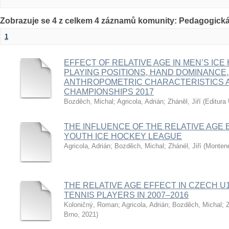
Zobrazuje se 4 z celkem 4 záznamů komunity: Pedagogická
1
EFFECT OF RELATIVE AGE IN MEN’S ICE
PLAYING POSITIONS, HAND DOMINANCE,
ANTHROPOMETRIC CHARACTERISTICS A
CHAMPIONSHIPS 2017
Bozděch, Michal
;
Agricola, Adrián
;
Zháněl, Jiří
(
Editura 
THE INFLUENCE OF THE RELATIVE AGE 
YOUTH ICE HOCKEY LEAGUE
Agricola, Adrián
;
Bozděch, Michal
;
Zhánél, Jiří
(
Montene
THE RELATIVE AGE EFFECT IN CZECH U
TENNIS PLAYERS IN 2007–2016
Koloničný, Roman
;
Agricola, Adrián
;
Bozděch, Michal
;
Z
Brno
,
2021
)