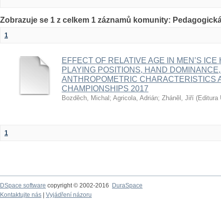
Zobrazuje se 1 z celkem 1 záznamů komunity: Pedagogická
1
EFFECT OF RELATIVE AGE IN MEN’S ICE
PLAYING POSITIONS, HAND DOMINANCE,
ANTHROPOMETRIC CHARACTERISTICS A
CHAMPIONSHIPS 2017
Bozděch, Michal
;
Agricola, Adrián
;
Zháněl, Jiří
(
Editura 
1
DSpace software
copyright © 2002-2016
DuraSpace
Kontaktujte nás
|
Vyjádření názoru