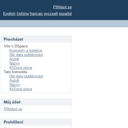
Přihlásit se
English
čeština
français
русский
español
Procházet
Vše v DSpace
Komunity a kolekce
Dle data publikování
Autoři
Názvy
Klíčová slova
Tato komunita
Dle data publikování
Autoři
Názvy
Klíčová slova
Můj účet
Přihlásit se
Prohlížení