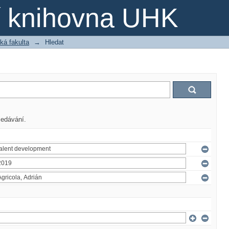
ní knihovna UHK
ká fakulta
→
Hledat
ledávání.