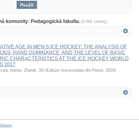
mů komunity: Pedagogická fakulta.
(0.001 vteřiny)
ATIVE AGE IN MEN’S ICE HOCKEY: THE ANALYSIS OF
IONS, HAND DOMINANCE, AND THE LEVEL OF BASIC
IC CHARACTERISTICS AT THE ICE HOCKEY WORLD
S 2017
icola, Adrián
;
Zháněl, Jiří
(
Editura Universitatea din Pitesti
,
2019
)
aSpace