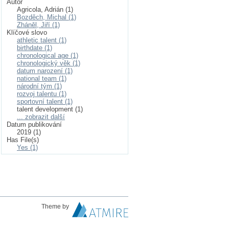
Autor
Agricola, Adrián (1)
Bozděch, Michal (1)
Zháněl, Jiří (1)
Klíčové slovo
athletic talent (1)
birthdate (1)
chronological age (1)
chronologický věk (1)
datum narození (1)
national team (1)
národní tým (1)
rozvoj talentu (1)
sportovní talent (1)
talent development (1)
... zobrazit další
Datum publikování
2019 (1)
Has File(s)
Yes (1)
Theme by