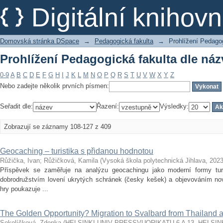
Prohlížení Pedagogická fakulta dle ná
Digitální kniho
Domovská stránka DSpace
→
Pedagogická fakulta
→
Prohlížení Pedagog
Prohlížení Pedagogická fakulta dle ná
0-9
A
B
C
D
E
F
G
H
I
J
K
L
M
N
O
P
Q
R
S
T
U
V
W
X
Y
Z
Nebo zadejte několik prvních písmen:
Seřadit dle:
Řazení:
Výsledky:
Zobrazují se záznamy 108-127 z 409
Geocaching – turistika s přidanou hodnotou
Růžička, Ivan
;
Růžičková, Kamila
(
Vysoká škola polytechnická Jihlava
,
202
Příspěvek se zaměřuje na analýzu geocachingu jako moderní formy turi
dobrodružstvím lovení ukrytých schránek (česky kešek) a objevováním no
hry poukazuje ...
The Golden Opportunity? Migration to Svalbard from Thailand a
Sokolíčková, Zdenka
(
HELSINKI UNIV PRESSVUORIKATU 6 A 13, HELSINK