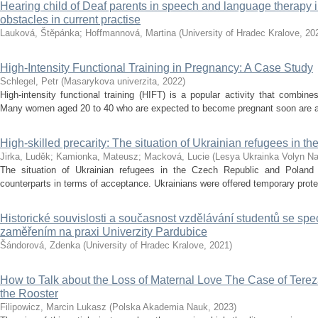
Hearing child of Deaf parents in speech and language therapy i
obstacles in current practise
Lauková, Štěpánka
;
Hoffmannová, Martina
(
University of Hradec Kralove
,
20
High-Intensity Functional Training in Pregnancy: A Case Study
Schlegel, Petr
(
Masarykova univerzita
,
2022
)
High-intensity functional training (HIFT) is a popular activity that combi
Many women aged 20 to 40 who are expected to become pregnant soon are also 
High-skilled precarity: The situation of Ukrainian refugees in 
Jirka, Luděk
;
Kamionka, Mateusz
;
Macková, Lucie
(
Lesya Ukrainka Volyn Nat
The situation of Ukrainian refugees in the Czech Republic and Poland si
counterparts in terms of acceptance. Ukrainians were offered temporary protec
Historické souvislosti a současnost vzdělávání studentů se spe
zaměřením na praxi Univerzity Pardubice
Šándorová, Zdenka
(
University of Hradec Kralove
,
2021
)
How to Talk about the Loss of Maternal Love The Case of Tere
the Rooster
Filipowicz, Marcin Lukasz
(
Polska Akademia Nauk
,
2023
)