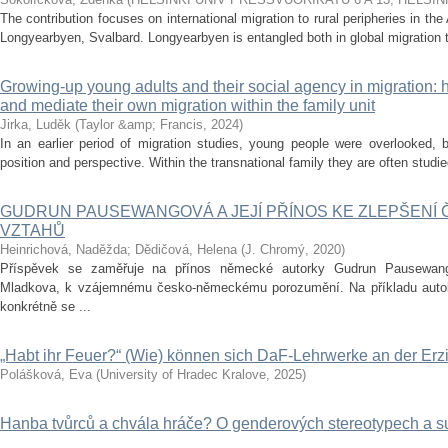
The contribution focuses on international migration to rural peripheries in the 
Longyearbyen, Svalbard. Longyearbyen is entangled both in global migration 
Growing-up young adults and their social agency in migration: h
and mediate their own migration within the family unit
Jirka, Luděk
(
Taylor &amp; Francis
,
2024
)
In an earlier period of migration studies, young people were overlooked, b
position and perspective. Within the transnational family they are often studie
GUDRUN PAUSEWANGOVÁ A JEJÍ PŘÍNOS KE ZLEPŠEN
VZTAHŮ
Heinrichová, Naděžda
;
Dědičová, Helena
(
J. Chromý
,
2020
)
Příspěvek se zaměřuje na přínos německé autorky Gudrun Pausewang
Mladkova, k vzájemnému česko-německému porozumění. Na příkladu autobio
konkrétně se ...
„Habt ihr Feuer?“ (Wie) können sich DaF-Lehrwerke an der Erz
Polášková, Eva
(
University of Hradec Kralove
,
2025
)
Hanba tvůrců a chvála hráče? O genderových stereotypech a sub