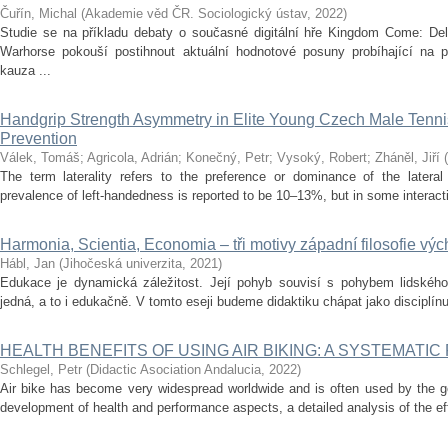
Čuřín, Michal
(
Akademie věd ČR. Sociologický ústav
,
2022
)
Studie se na příkladu debaty o současné digitální hře Kingdom Come: Del
Warhorse pokouší postihnout aktuální hodnotové posuny probíhající na po
kauza ...
Handgrip Strength Asymmetry in Elite Young Czech Male Tennis P
Prevention
Válek, Tomáš
;
Agricola, Adrián
;
Konečný, Petr
;
Vysoký, Robert
;
Zháněl, Jiří
(
The term laterality refers to the preference or dominance of the late
prevalence of left-handedness is reported to be 10–13%, but in some interactiv
Harmonia, Scientia, Economia – tři motivy západní filosofie vý
Hábl, Jan
(
Jihočeská univerzita
,
2021
)
Edukace je dynamická záležitost. Její pohyb souvisí s pohybem lidského
jedná, a to i edukačně. V tomto eseji budeme didaktiku chápat jako disciplínu, kt
HEALTH BENEFITS OF USING AIR BIKING: A SYSTEMATIC
Schlegel, Petr
(
Didactic Asociation Andalucia
,
2022
)
Air bike has become very widespread worldwide and is often used by the ge
development of health and performance aspects, a detailed analysis of the eff