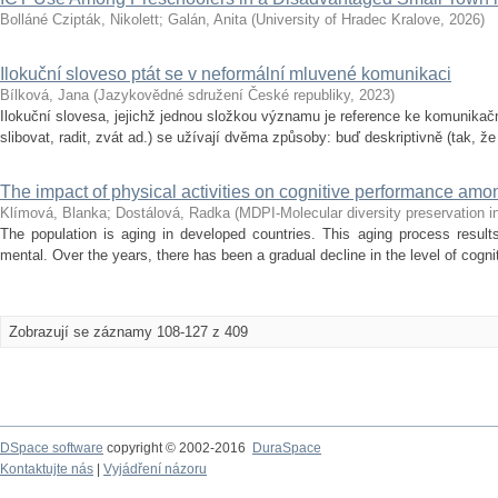
Bolláné Czipták, Nikolett
;
Galán, Anita
(
University of Hradec Kralove
,
2026
)
Ilokuční sloveso ptát se v neformální mluvené komunikaci
Bílková, Jana
(
Jazykovědné sdružení České republiky
,
2023
)
Ilokuční slovesa, jejichž jednou složkou významu je reference ke komunikač
slibovat, radit, zvát ad.) se užívají dvěma způsoby: buď deskriptivně (tak, že
The impact of physical activities on cognitive performance amon
Klímová, Blanka
;
Dostálová, Radka
(
MDPI-Molecular diversity preservation in
The population is aging in developed countries. This aging process resul
mental. Over the years, there has been a gradual decline in the level of cogniti
Zobrazují se záznamy 108-127 z 409
DSpace software
copyright © 2002-2016
DuraSpace
Kontaktujte nás
|
Vyjádření názoru