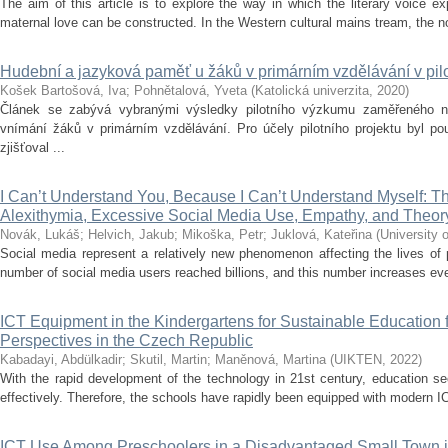
The aim of this article is to explore the way in which the literary voice e
maternal love can be constructed. In the Western cultural mains tream, the not
Hudební a jazyková paměť u žáků v primárním vzdělávání v pi
Košek Bartošová, Iva
;
Pohnětalová, Yveta
(
Katolická univerzita
,
2020
)
Článek se zabývá vybranými výsledky pilotního výzkumu zaměřeného 
vnímání žáků v primárním vzdělávání. Pro účely pilotního projektu byl pou
zjišťoval ...
I Can’t Understand You, Because I Can’t Understand Myself: T
Alexithymia, Excessive Social Media Use, Empathy, and Theor
Novák, Lukáš
;
Helvich, Jakub
;
Mikoška, Petr
;
Juklová, Kateřina
(
University o
Social media represent a relatively new phenomenon affecting the lives of 
number of social media users reached billions, and this number increases ever
ICT Equipment in the Kindergartens for Sustainable Education 
Perspectives in the Czech Republic
Kabadayi, Abdülkadir
;
Skutil, Martin
;
Maněnová, Martina
(
UIKTEN
,
2022
)
With the rapid development of the technology in 21st century, education s
effectively. Therefore, the schools have rapidly been equipped with modern IC
ICT Use Among Preschoolers in a Disadvantaged Small Town 