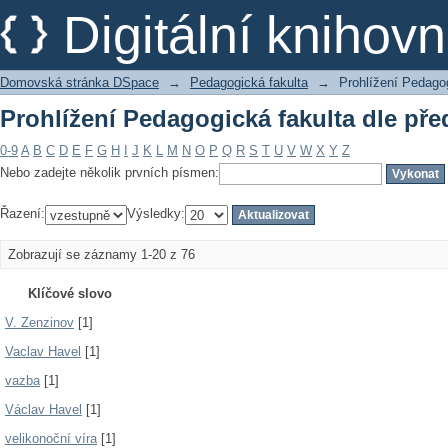
Prohlížení Pedagogická fakulta dle př
Digitální kniho
Domovská stránka DSpace
→
Pedagogická fakulta
→
Prohlížení Pedagog
Prohlížení Pedagogická fakulta dle př
0-9
A
B
C
D
E
F
G
H
I
J
K
L
M
N
O
P
Q
R
S
T
U
V
W
X
Y
Z
Nebo zadejte několik prvních písmen:
Řazení:
Výsledky:
Zobrazují se záznamy 1-20 z 76
Klíčové slovo
V. Zenzinov
[1]
Vaclav Havel
[1]
vazba
[1]
Václav Havel
[1]
velikonoční víra
[1]