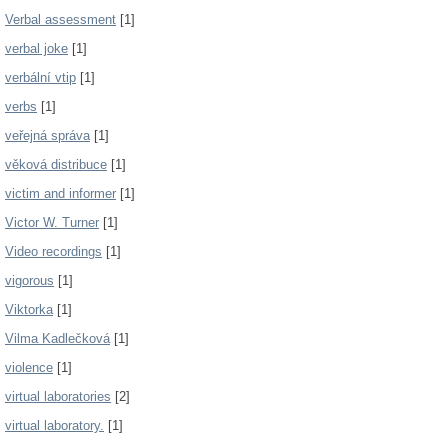
Verbal assessment
[1]
verbal joke
[1]
verbální vtip
[1]
verbs
[1]
veřejná správa
[1]
věková distribuce
[1]
victim and informer
[1]
Victor W. Turner
[1]
Video recordings
[1]
vigorous
[1]
Viktorka
[1]
Vilma Kadlečková
[1]
violence
[1]
virtual laboratories
[2]
virtual laboratory.
[1]