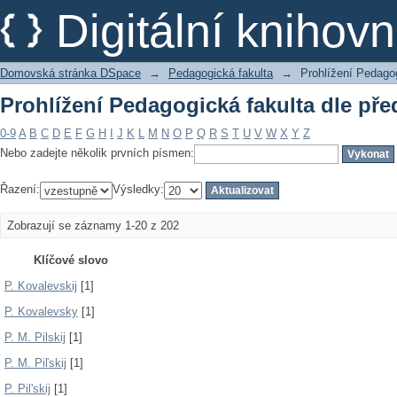
Prohlížení Pedagogická fakulta dle př
Digitální kniho
Domovská stránka DSpace
→
Pedagogická fakulta
→
Prohlížení Pedagog
Prohlížení Pedagogická fakulta dle př
0-9
A
B
C
D
E
F
G
H
I
J
K
L
M
N
O
P
Q
R
S
T
U
V
W
X
Y
Z
Nebo zadejte několik prvních písmen:
Řazení:
Výsledky:
Zobrazují se záznamy 1-20 z 202
Klíčové slovo
P. Kovalevskij
[1]
P. Kovalevsky
[1]
P. M. Pilskij
[1]
P. M. Piľskij
[1]
P. Pil'skij
[1]