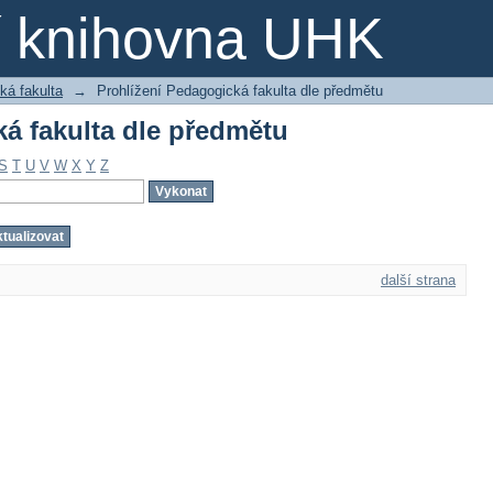
á fakulta dle předmětu
ní knihovna UHK
ká fakulta
→
Prohlížení Pedagogická fakulta dle předmětu
á fakulta dle předmětu
S
T
U
V
W
X
Y
Z
další strana