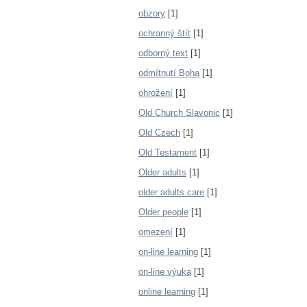
obzory
[1]
ochranný štít
[1]
odborný text
[1]
odmítnutí Boha
[1]
ohrožení
[1]
Old Church Slavonic
[1]
Old Czech
[1]
Old Testament
[1]
Older adults
[1]
older adults care
[1]
Older people
[1]
omezení
[1]
on-line learning
[1]
on-line výuka
[1]
online learning
[1]