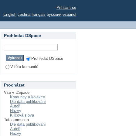
Přihlásit se
English
čeština
français
русский
español
Prohledat DSpace
Prohledat DSpace
V této komunitě
Procházet
Vše v DSpace
Komunity a kolekce
Dle data publikování
Autoři
Názvy
Klíčová slova
Tato komunita
Dle data publikování
Autoři
Názvy