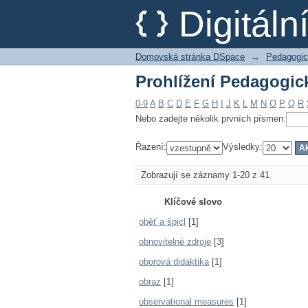
Prohlížení Pedagogick
Digitál
Domovská stránka DSpace
→
Pedagogic
Prohlížení Pedagogick
0-9
A
B
C
D
E
F
G
H
I
J
K
L
M
N
O
P
Q
R
Nebo zadejte několik prvních písmen:
Řazení:
Výsledky:
Zobrazují se záznamy 1-20 z 41
Klíčové slovo
oběť a špicl
[1]
obnovitelné zdroje
[3]
oborová didaktika
[1]
obraz
[1]
observational measures
[1]