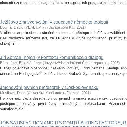
characterized by saxicolous, crustose, pale greenish-gray, partly finely fila
...
Ježíšovo zmrtvýchvstání v současné německé teologii
Bouma, David
(
VERBUM - vydavateľstvo KU
,
2021
)
V článku se pokusíme o stručné zhodnocení přístupu k Ježíšovu vzkříšení
Bez nadsázky můžeme říci, že se jedná o vlivné konkurenční přístupy k 
slavnými ...
Jiří Zeman (nejen) v kontextu komunikace a dialogu
Bílek, Jan
;
Bílková, Jana
(
Jazykovědné sdružení České republiky
,
2023
)
Článek pojednává o osobnosti českého lingvisty Jiřího Zemana. Sleduje jeho
činnosti na Pedagogické fakultě v Hradci Králové. Systematizuje a analyzuje j
Jmenování prvních profesorek v Československu
Musilová, Dana
(
Univerzita Konštantína Filozofa
,
2021
)
Po více než třech desetiletích od prvních promocí absolventek vysokošk
postupně jmenovány první ženy mimořádnými profesorkami. Pozornost 
soustřeďovala ...
JOB SATISFACTION AND ITS CONTRIBUTING FACTORS, 