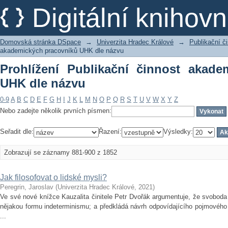
Prohlížení Publikační činnost akadem
Digitální kniho
Domovská stránka DSpace
→
Univerzita Hradec Králové
→
Publikační 
akademických pracovníků UHK dle názvu
Prohlížení Publikační činnost akade
UHK dle názvu
0-9
A
B
C
D
E
F
G
H
I
J
K
L
M
N
O
P
Q
R
S
T
U
V
W
X
Y
Z
Nebo zadejte několik prvních písmen:
Seřadit dle:
Řazení:
Výsledky:
Zobrazují se záznamy 881-900 z 1852
Jak filosofovat o lidské mysli?
Peregrin, Jaroslav
(
Univerzita Hradec Králové
,
2021
)
Ve své nové knížce Kauzalita činitele Petr Dvořák argumentuje, že svoboda 
nějakou formu indeterminismu; a předkládá návrh odpovídajícího pojmovéh
...