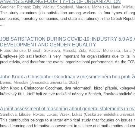
ANALYSIS AMONG FOUR TYPES OF ORGANIZATION
Gardiner, Richard
;
Zubr, Václav
;
Sokolová, Marcela
;
Mohelská, Hana
(
Vilniau
The study examines job satisfaction among workers in four types of org
companies, transitory companies, and state institutions) in the Czech Republ
...
JOB SATISFACTION DURING COVID-19: INDUSTRY 5.0 AS
DEVELOPMENT AND GENDER EQUALITY
Frutos-Bencze, Dinorah
;
Sokolová, Marcela
;
Zubr, Václav
;
Mohelská, Hana
(
Employee job satisfaction is very important for organizations due to its i
productivity, and therefore the overall organizational performance. As the C
John Knox a Christopher Goodman v (ne)smrtelném boji proti 
Beneš, Miroslav
(
Jihočeská univerzita
,
2021
)
John Knox a Christopher Goodman, dva reformátoři, blízcí přátelé, kolegov
královský titul, kteří byli za své radikální názory o ženách, římsko-katolické c
A joint assessment of reasoning about general statements in m
Samková, Libuše
;
Rokos, Lukáš
;
Vízek, Lukáš
(
Česká zemědělská univerzit
This contribution belongs to a larger empirical study that focuses on issues r
based learning and formative assessment in science and mathematics education