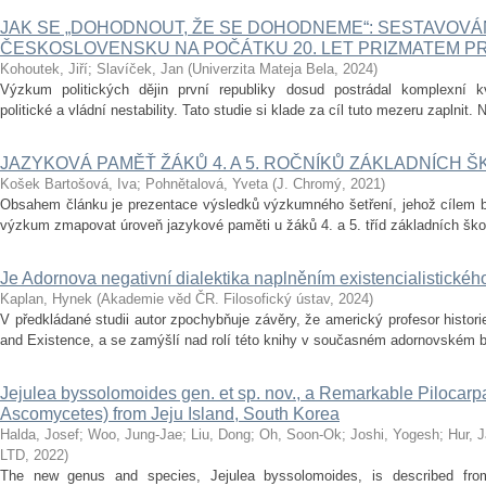
JAK SE „DOHODNOUT, ŽE SE DOHODNEME“: SESTAVOVÁ
ČESKOSLOVENSKU NA POČÁTKU 20. LET PRIZMATEM PRE
Kohoutek, Jiří
;
Slavíček, Jan
(
Univerzita Mateja Bela
,
2024
)
Výzkum politických dějin první republiky dosud postrádal komplexní kvan
politické a vládní nestability. Tato studie si klade za cíl tuto mezeru zaplnit. 
JAZYKOVÁ PAMĚŤ ŽÁKŮ 4. A 5. ROČNÍKŮ ZÁKLADNÍCH Š
Košek Bartošová, Iva
;
Pohnětalová, Yveta
(
J. Chromý
,
2021
)
Obsahem článku je prezentace výsledků výzkumného šetření, jehož cílem byl
výzkum zmapovat úroveň jazykové paměti u žáků 4. a 5. tříd základních škol a 
Je Adornova negativní dialektika naplněním existencialistického
Kaplan, Hynek
(
Akademie věd ČR. Filosofický ústav
,
2024
)
V předkládané studii autor zpochybňuje závěry, že americký profesor histor
and Existence, a se zamýšlí nad rolí této knihy v současném adornovském bád
Jejulea byssolomoides gen. et sp. nov., a Remarkable Pilocar
Ascomycetes) from Jeju Island, South Korea
Halda, Josef
;
Woo, Jung-Jae
;
Liu, Dong
;
Oh, Soon-Ok
;
Joshi, Yogesh
;
Hur, 
LTD
,
2022
)
The new genus and species, Jejulea byssolomoides, is described from