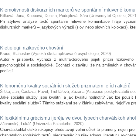
K emotivnosti diskurzních markerů ve spontánní mluvené komu
Bílková, Jana
;
Knobová, Denisa
;
Podojilová, Sára
(
Uniwersytet Opolski
,
202
Při stylové analýze textů spontánní mluvené komunikace hraje významno
diskurzních markerů – jazykových výrazů (slov nebo slovních kolokací), kte
...
K etiologii rizikového chování
Kraus, Blahoslav
(
Vysoká škola aplikované psychologie
,
2020
)
Autor v příspěvku vychází z multifaktorového pojetí příčin rizikového 
psychologické a sociologické. Dochází k závěru, že na změnách v chování
podílejí ...
K fenoménu kvality sociálních služeb prizmatem jejích aktérů
Šiška, Jan
;
Čáslava, Pavel
;
Truhlářová, Zuzana
(
Asociace poskytovatelů soc
Jaké sociální služby jsou kvalitní a jak kvalitu hodnotit? Jak lze použít
kvality sociální služby? Těmito otázkami se v článku zabýváme. Nejdříve pre
K lexikálnímu grécismu ijerějь ve dvou typech charvátskohlaho
Zábranský, Lukáš
(
Univerzita Palackého
,
2020
)
Charvátskohlaholské rukopisy představují velmi důležité prameny nejen pro 
charvátskohlaholských textů, představujících překladovou literaturu, vycházej