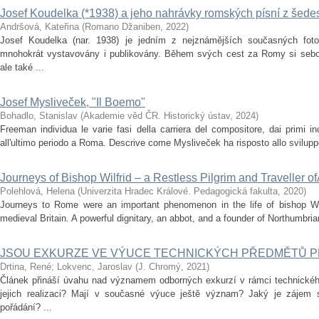
Josef Koudelka (*1938) a jeho nahrávky romských písní z šedes
Andršová, Kateřina
(
Romano Džaniben
,
2022
)
Josef Koudelka (nar. 1938) je jedním z nejznámějších současných fotog
mnohokrát vystavovány i publikovány. Během svých cest za Romy si sebou 
ale také ...
Josef Mysliveček, "Il Boemo"
Bohadlo, Stanislav
(
Akademie věd ČR. Historický ústav
,
2024
)
Freeman individua le varie fasi della carriera del compositore, dai primi in
all'ultimo periodo a Roma. Descrive come Mysliveček ha risposto allo sviluppo d
Journeys of Bishop Wilfrid – a Restless Pilgrim and Traveller 
Polehlová, Helena
(
Univerzita Hradec Králové. Pedagogická fakulta
,
2020
)
Journeys to Rome were an important phenomenon in the life of bishop Wilfr
medieval Britain. A powerful dignitary, an abbot, and a founder of Northumbria
JSOU EXKURZE VE VÝUCE TECHNICKÝCH PŘEDMĚTŮ P
Drtina, René
;
Lokvenc, Jaroslav
(
J. Chromý
,
2021
)
Článek přináší úvahu nad významem odborných exkurzí v rámci technickéh
jejich realizaci? Mají v současné výuce ještě význam? Jaký je zájem s
pořádání? ...