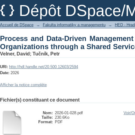
Process and Data-Driven Management o
Dépôt DSpace/M
Shared Services Center
Accueil de DSpace
→
Fakulta informatiky a managementu
→
HED - Hra
Process and Data-Driven Management 
Organizations through a Shared Servic
Velner, David
;
Tučník, Petr
URI:
http://hdl.handle.net/20.500.12603/2594
Date:
2026
Afficher la notice complète
Fichier(s) constituant ce document
Nom:
2026-01-028.pdf
Voir/
Ou
Taille:
230.6Ko
Format:
PDF