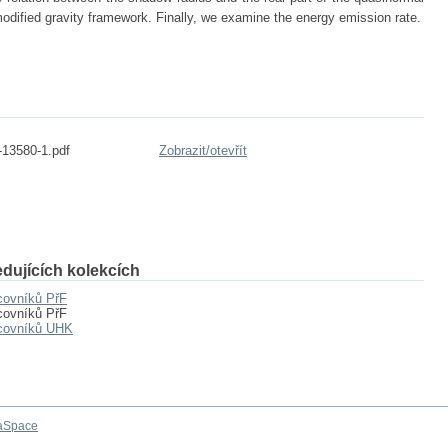
 modified gravity framework. Finally, we examine the energy emission rate.
-13580-1.pdf
Zobrazit/
otevřít
dujících kolekcích
covníků PřF
covníků PřF
acovníků UHK
aSpace