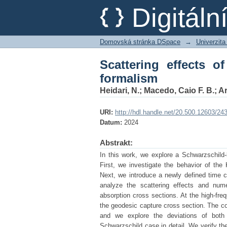
Scattering effects of 
Digitál
Domovská stránka DSpace
→
Univerzita
Scattering effects o
formalism
Heidari, N.
;
Macedo, Caio F. B.
;
Ar
URI:
http://hdl.handle.net/20.500.12603/24
Datum:
2024
Abstrakt:
In this work, we explore a Schwarzschild-l
First, we investigate the behavior of the 
Next, we introduce a newly defined time co
analyze the scattering effects and nume
absorption cross sections. At the high-fre
the geodesic capture cross section. The co
and we explore the deviations of both
Schwarzschild case in detail. We verify th