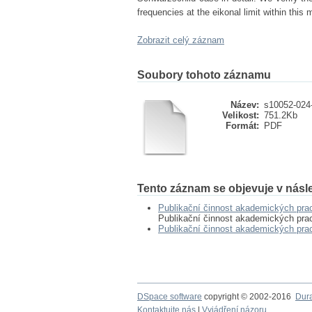
frequencies at the eikonal limit within this
Zobrazit celý záznam
Soubory tohoto záznamu
Název:
s10052-024
Velikost:
751.2Kb
Formát:
PDF
Tento záznam se objevuje v násle
Publikační činnost akademických pra
Publikační činnost akademických pra
Publikační činnost akademických pr
DSpace software
copyright © 2002-2016
Dur
Kontaktujte nás
|
Vyjádření názoru