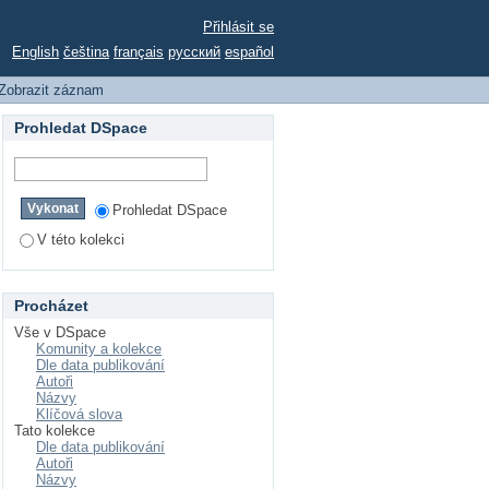
alism
Přihlásit se
English
čeština
français
русский
español
Zobrazit záznam
Prohledat DSpace
Prohledat DSpace
V této kolekci
Procházet
Vše v DSpace
Komunity a kolekce
Dle data publikování
Autoři
Názvy
Klíčová slova
Tato kolekce
Dle data publikování
Autoři
Názvy