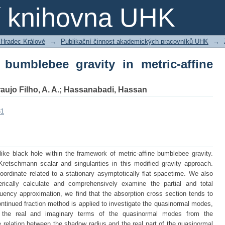
bumblebee gravity in metric-affine form
ní knihovna UHK
 Hradec Králové
→
Publikační činnost akademických pracovníků UHK
→
f bumblebee gravity in metric-affine
aujo Filho, A. A.
;
Hassanabadi, Hassan
31
ike black hole within the framework of metric-affine bumblebee gravity.
Kretschmann scalar and singularities in this modified gravity approach.
ordinate related to a stationary asymptotically flat spacetime. We also
rically calculate and comprehensively examine the partial and total
quency approximation, we find that the absorption cross section tends to
ntinued fraction method is applied to investigate the quasinormal modes,
 the real and imaginary terms of the quasinormal modes from the
e relation between the shadow radius and the real part of the quasinormal