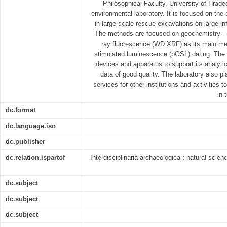
Philosophical Faculty, University of Hrade
environmental laboratory. It is focused on the
in large-scale rescue excavations on large inf
The methods are focused on geochemistry – 
ray fluorescence (WD XRF) as its main met
stimulated luminescence (pOSL) dating. The l
devices and apparatus to support its analytic
data of good quality. The laboratory also pl
services for other institutions and activities t
in 
dc.format
dc.language.iso
dc.publisher
dc.relation.ispartof
Interdisciplinaria archaeologica : natural scie
dc.subject
dc.subject
dc.subject