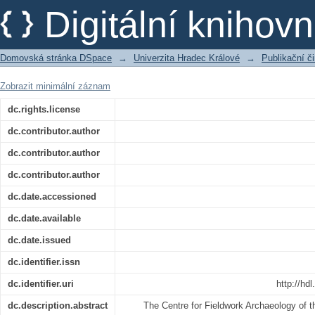
Environmental Laboratory of the Depa
Digitální kniho
Hradec Králové – History, Present and 
Domovská stránka DSpace
→
Univerzita Hradec Králové
→
Publikační 
Zobrazit minimální záznam
dc.rights.license
dc.contributor.author
dc.contributor.author
dc.contributor.author
dc.date.accessioned
dc.date.available
dc.date.issued
dc.identifier.issn
dc.identifier.uri
http://hd
dc.description.abstract
The Centre for Fieldwork Archaeology of 