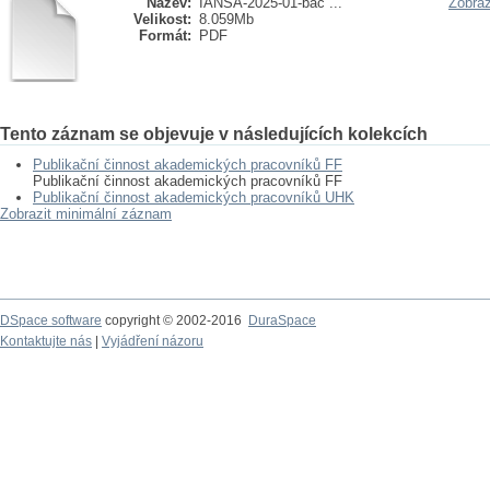
Název:
IANSA-2025-01-bac ...
Zobraz
Velikost:
8.059Mb
Formát:
PDF
Tento záznam se objevuje v následujících kolekcích
Publikační činnost akademických pracovníků FF
Publikační činnost akademických pracovníků FF
Publikační činnost akademických pracovníků UHK
Zobrazit minimální záznam
DSpace software
copyright © 2002-2016
DuraSpace
Kontaktujte nás
|
Vyjádření názoru