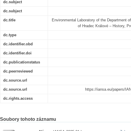
dc.subject
dc.subject
dc.title
Environmental Laboratory of the Department of
of Hradec Králové – History, Pr
dc.type
dc.identifier.obd
dc.identifier.doi
dc.publicationstatus
dc.peerreviewed
dc.source.url
dc.source.url
https://iansa.eu/papers/IA
dc.rights.access
Soubory tohoto záznamu