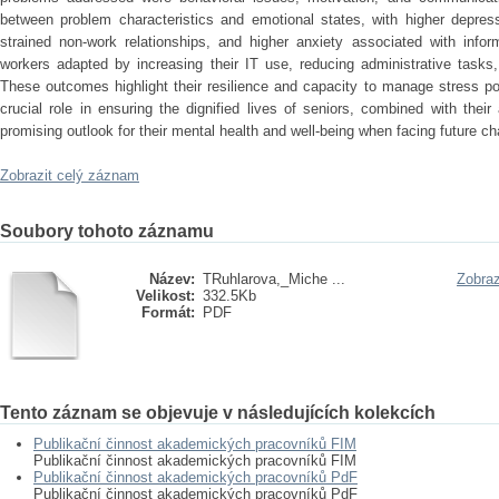
between problem characteristics and emotional states, with higher depre
strained non-work relationships, and higher anxiety associated with infor
workers adapted by increasing their IT use, reducing administrative tasks
These outcomes highlight their resilience and capacity to manage stress pos
crucial role in ensuring the dignified lives of seniors, combined with thei
promising outlook for their mental health and well-being when facing future ch
Zobrazit celý záznam
Soubory tohoto záznamu
Název:
TRuhlarova,_Miche ...
Zobraz
Velikost:
332.5Kb
Formát:
PDF
Tento záznam se objevuje v následujících kolekcích
Publikační činnost akademických pracovníků FIM
Publikační činnost akademických pracovníků FIM
Publikační činnost akademických pracovníků PdF
Publikační činnost akademických pracovníků PdF