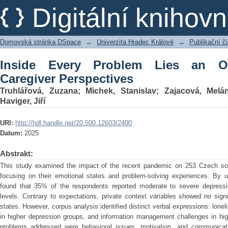
Inside Every Problem Lies an Opportun
Digitální kniho
Domovská stránka DSpace
→
Univerzita Hradec Králové
→
Publikační 
Inside Every Problem Lies an Op
Caregiver Perspectives
Truhlářová, Zuzana
;
Michek, Stanislav
;
Zajacová, Melán
Haviger, Jiří
URI:
http://hdl.handle.net/20.500.12603/2400
Datum:
2025
Abstrakt:
This study examined the impact of the recent pandemic on 253 Czech socia
focusing on their emotional states and problem-solving experiences. By
found that 35% of the respondents reported moderate to severe depressi
levels. Contrary to expectations, private context variables showed no signi
states. However, corpus analysis identified distinct verbal expressions: lonel
in higher depression groups, and information management challenges in hig
problems addressed were behavioral issues, motivation, and communicat