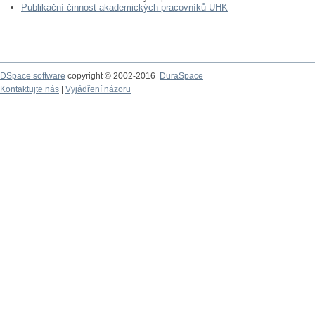
Publikační činnost akademických pracovníků UHK
DSpace software
copyright © 2002-2016
DuraSpace
Kontaktujte nás
|
Vyjádření názoru