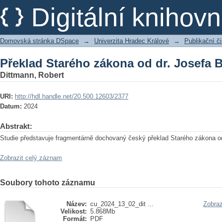
Překlad Starého zákona od dr. Josefa B
Digitální kniho
Domovská stránka DSpace
→
Univerzita Hradec Králové
→
Publikační 
Překlad Starého zákona od dr. Josefa B
Dittmann, Robert
URI:
http://hdl.handle.net/20.500.12603/2377
Datum:
2024
Abstrakt:
Studie představuje fragmentárně dochovaný český překlad Starého zákona o
Zobrazit celý záznam
Soubory tohoto záznamu
Název:
cu_2024_13_02_dit ...
Zobraz
Velikost:
5.868Mb
Formát:
PDF