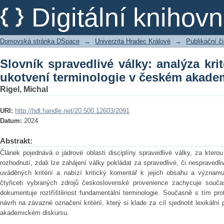
Slovník spravedlivé války: analýza krit
Digitální kniho
českém akademickém diskursu
Domovská stránka DSpace
→
Univerzita Hradec Králové
→
Publikační 
Slovník spravedlivé války: analýza krit
ukotvení terminologie v českém akade
Rigel, Michal
URI:
http://hdl.handle.net/20.500.12603/2091
Datum:
2024
Abstrakt:
Článek pojednává o jádrové oblasti disciplíny spravedlivé války, za kterou
rozhodnutí, zdali lze zahájení války pokládat za spravedlivé, či nespravedli
uváděných kritérií a nabízí kritický komentář k jejich obsahu a význa
čtyřiceti vybraných zdrojů československé provenience zachycuje souča
dokumentuje roztříštěnost fundamentální terminologie. Současně s tím pr
návrh na závazné označení kritérií, který si klade za cíl sjednotit lexikáln
akademickém diskursu.