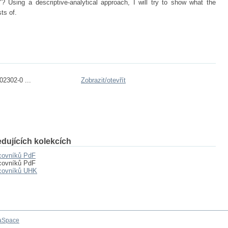
? Using a descriptive-analytical approach, I will try to show what the
ts of.
2302-0 ...
Zobrazit/
otevřít
dujících kolekcích
acovníků PdF
acovníků PdF
acovníků UHK
aSpace