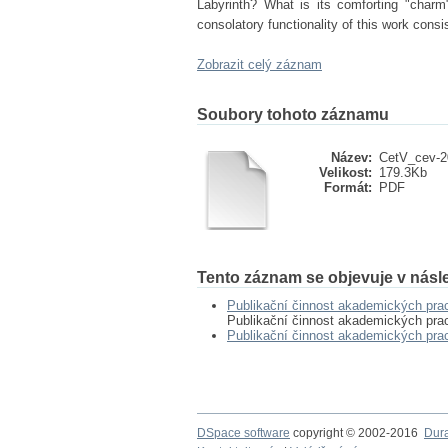
Labyrinth? What is its comforting "charm"
consolatory functionality of this work consis
Zobrazit celý záznam
Soubory tohoto záznamu
Název:
CetV_cev-20
Velikost:
179.3Kb
Formát:
PDF
Tento záznam se objevuje v násle
Publikační činnost akademických pr
Publikační činnost akademických pr
Publikační činnost akademických pr
DSpace software
copyright © 2002-2016
Dur