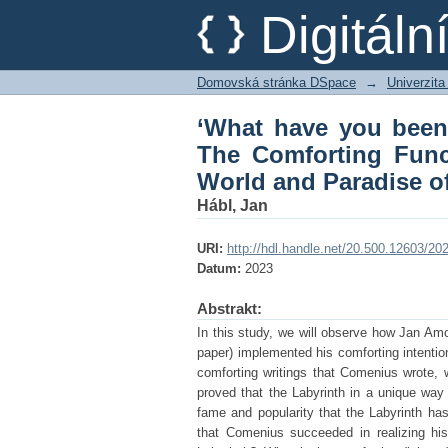
‘What have you been 
Digitál
of Comenius’ Labyrint
Domovská stránka DSpace
→
Univerzita
‘What have you been
The Comforting Func
World and Paradise of
Hábl, Jan
URI:
http://hdl.handle.net/20.500.12603/20
Datum:
2023
Abstrakt:
In this study, we will observe how Jan Am
paper) implemented his comforting intention
comforting writings that Comenius wrote, w
proved that the Labyrinth in a unique way
fame and popularity that the Labyrinth ha
that Comenius succeeded in realizing his 