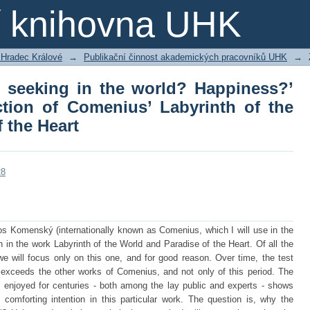
seeking in the world? Happiness?’ Th
ní knihovna UHK
h of the World and Paradise of the Hea
 Hradec Králové
→
Publikační činnost akademických pracovníků UHK
→
 seeking in the world? Happiness?’
tion of Comenius’ Labyrinth of the
 the Heart
28
os Komenský (internationally known as Comenius, which I will use in the
 in the work Labyrinth of the World and Paradise of the Heart. Of all the
e will focus only on this one, and for good reason. Over time, the test
 exceeds the other works of Comenius, and not only of this period. The
s enjoyed for centuries - both among the lay public and experts - shows
comforting intention in this particular work. The question is, why the