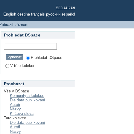
e Comforting Function
Přihlásit se
rt
English
čeština
français
русский
español
Zobrazit záznam
Prohledat DSpace
Prohledat DSpace
V této kolekci
Procházet
Vše v DSpace
Komunity a kolekce
Dle data publikování
Autoři
Názvy
Klíčová slova
Tato kolekce
Dle data publikování
Autoři
Názvy