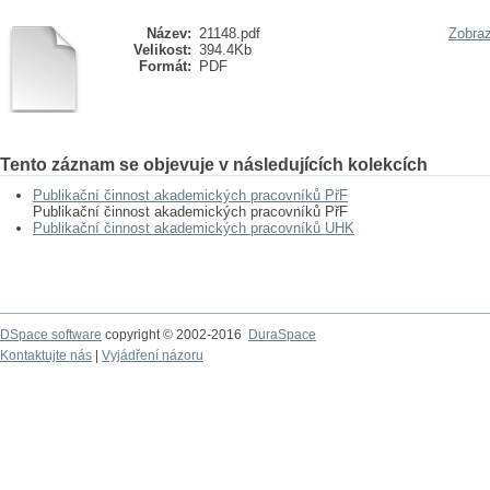
Název:
21148.pdf
Zobraz
Velikost:
394.4Kb
Formát:
PDF
Tento záznam se objevuje v následujících kolekcích
Publikační činnost akademických pracovníků PřF
Publikační činnost akademických pracovníků PřF
Publikační činnost akademických pracovníků UHK
DSpace software
copyright © 2002-2016
DuraSpace
Kontaktujte nás
|
Vyjádření názoru