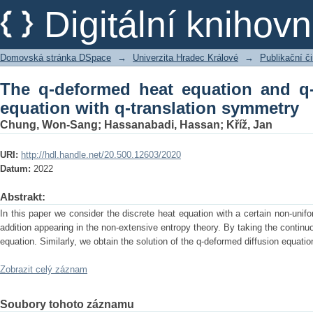
The q-deformed heat equation and 
Digitální kniho
translation symmetry
Domovská stránka DSpace
→
Univerzita Hradec Králové
→
Publikační 
The q-deformed heat equation and q-
equation with q-translation symmetry
Chung, Won-Sang
;
Hassanabadi, Hassan
;
Kříž, Jan
URI:
http://hdl.handle.net/20.500.12603/2020
Datum:
2022
Abstrakt:
In this paper we consider the discrete heat equation with a certain non-unifo
addition appearing in the non-extensive entropy theory. By taking the continu
equation. Similarly, we obtain the solution of the q-deformed diffusion equatio
Zobrazit celý záznam
Soubory tohoto záznamu