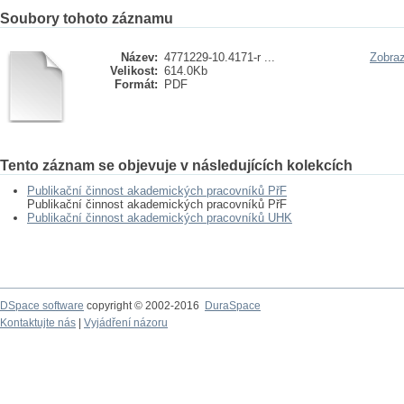
Soubory tohoto záznamu
Název:
4771229-10.4171-r ...
Zobraz
Velikost:
614.0Kb
Formát:
PDF
Tento záznam se objevuje v následujících kolekcích
Publikační činnost akademických pracovníků PřF
Publikační činnost akademických pracovníků PřF
Publikační činnost akademických pracovníků UHK
DSpace software
copyright © 2002-2016
DuraSpace
Kontaktujte nás
|
Vyjádření názoru