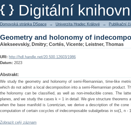
Geometry and holonomy of indecompo
Digitální kniho
Domovská stránka DSpace
→
Univerzita Hradec Králové
→
Publikační 
Geometry and holonomy of indecompo
Alekseevskiy, Dmitry
;
Cortés, Vicente
;
Leistner, Thomas
URI:
http://hdl.handle.net/20.500.12603/1986
Datum:
2023
Abstrakt:
We study the geometry and holonomy of semi-Riemannian, time-like metric
which do not admit a local decomposition into a semi-Riemannian product. Thi
the holonomy can be classified, as well as non-irreducible cones. The latter 
planes, and we study the cases k = 1 in detail. We give structure theorems 
when the base manifold is Lorentzian, we derive a description of the cone 
computation of certain cocycles of indecomposable subalgebras in so(1, n - 1
Zobrazit celý záznam