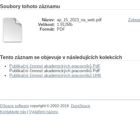
Soubory tohoto záznamu
Název:
ap_15_2023_na_web.pdf
Zobraz
Velikost:
1.912Mb
Formát:
PDF
Tento záznam se objevuje v následujících kolekcích
Publikační činnost akademických pracovníků PdF
Publikační činnost akademických pracovníků PdF
Publikační činnost akademických pracovníků UHK
DSpace software
copyright © 2002-2016
DuraSpace
Kontaktujte nás
|
Vyjádření názoru