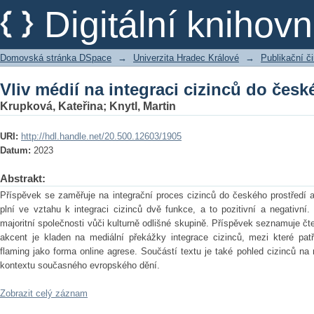
Vliv médií na integraci cizinců do česk
Digitální kniho
Domovská stránka DSpace
→
Univerzita Hradec Králové
→
Publikační 
Vliv médií na integraci cizinců do česk
Krupková, Kateřina
;
Knytl, Martin
URI:
http://hdl.handle.net/20.500.12603/1905
Datum:
2023
Abstrakt:
Příspěvek se zaměřuje na integrační proces cizinců do českého prostředí a
plní ve vztahu k integraci cizinců dvě funkce, a to pozitivní a negativní
majoritní společnosti vůči kulturně odlišné skupině. Příspěvek seznamuje č
akcent je kladen na mediální překážky integrace cizinců, mezi které pat
flaming jako forma online agrese. Součástí textu je také pohled cizinců na 
kontextu současného evropského dění.
Zobrazit celý záznam