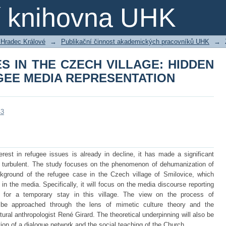
EES IN THE CZECH VILLAGE: HI
ní knihovna UHK
PRESENTATION
 Hradec Králové
→
Publikační činnost akademických pracovníků UHK
→
S IN THE CZECH VILLAGE: HIDDEN
GEE MEDIA REPRESENTATION
43
rest in refugee issues is already in decline, it has made a significant
and turbulent. The study focuses on the phenomenon of dehumanization of
kground of the refugee case in the Czech village of Smilovice, which
 in the media. Specifically, it will focus on the media discourse reporting
es for a temporary stay in this village. The view on the process of
 be approached through the lens of mimetic culture theory and the
ral anthropologist René Girard. The theoretical underpinning will also be
tion of a dialogue network and the social teaching of the Church.