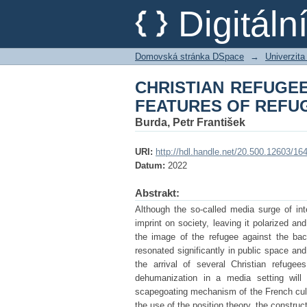
CHRISTIAN REFUG
Digitál
REFUGEE MEDIA RE
Domovská stránka DSpace
→
Univerzita
CHRISTIAN REFUGEE
FEATURES OF REFU
Burda, Petr František
URI:
http://hdl.handle.net/20.500.12603/16
Datum:
2022
Abstrakt:
Although the so-called media surge of inte
imprint on society, leaving it polarized 
the image of the refugee against the bac
resonated significantly in public space and
the arrival of several Christian refuge
dehumanization in a media setting will
scapegoating mechanism of the French cultu
the use of the position theory, the construc