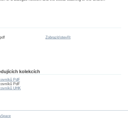
pdf
Zobrazit/
otevřít
dujících kolekcích
acovníků PdF
acovníků PdF
acovníků UHK
aSpace