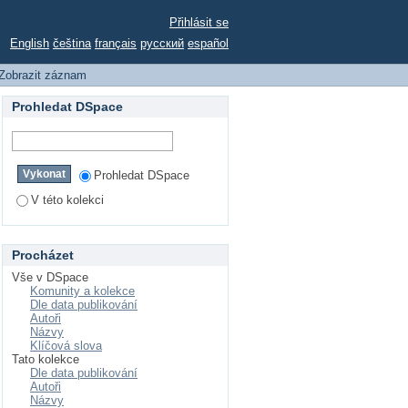
DDEN FEATURES OF
Přihlásit se
English
čeština
français
русский
español
Zobrazit záznam
Prohledat DSpace
Prohledat DSpace
V této kolekci
Procházet
Vše v DSpace
Komunity a kolekce
Dle data publikování
Autoři
Názvy
Klíčová slova
Tato kolekce
Dle data publikování
Autoři
Názvy