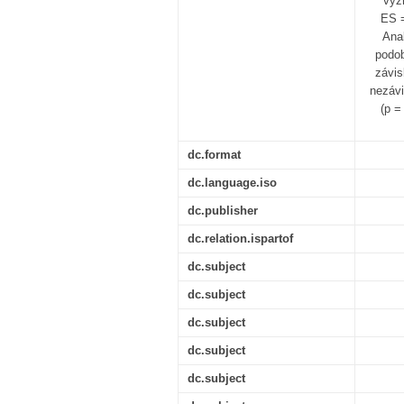
výz
ES =
Ana
podob
závis
nezávi
(p =
dc.format
dc.language.iso
dc.publisher
dc.relation.ispartof
dc.subject
dc.subject
dc.subject
dc.subject
dc.subject