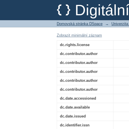
VLIV RELATIVE AGE 
Digitál
Domovská stránka DSpace
→
Univerzita
Zobrazit minimální záznam
dc.rights.license
dc.contributor.author
dc.contributor.author
dc.contributor.author
dc.contributor.author
dc.contributor.author
dc.date.accessioned
dc.date.available
dc.date.issued
dc.identifier.issn