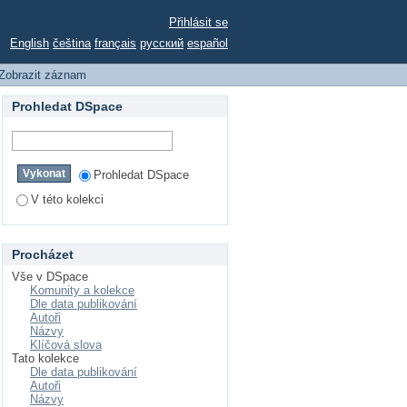
 V KATEGORII U12
Přihlásit se
English
čeština
français
русский
español
Zobrazit záznam
Prohledat DSpace
Prohledat DSpace
V této kolekci
Procházet
Vše v DSpace
Komunity a kolekce
Dle data publikování
Autoři
Názvy
Klíčová slova
Tato kolekce
Dle data publikování
Autoři
Názvy