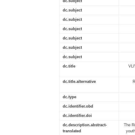
dc.subject
dc.subject
dc.subject
dc.subject
dc.subject
dc.subject
dc.subject
dc.title
VL
dc.title.alternative
R
dc.type
dc.identifier.obd
dc.identifier.doi
dc.description.abstract-
The Re
translated
youth