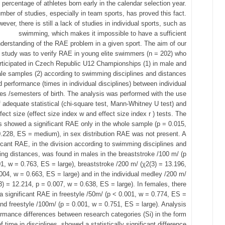
percentage of athletes born early in the calendar selection year.
mber of studies, especially in team sports, has proved this fact.
ever, there is still a lack of studies in individual sports, such as
swimming, which makes it impossible to have a sufficient
derstanding of the RAE problem in a given sport. The aim of our
study was to verify RAE in young elite swimmers (n = 202) who
rticipated in Czech Republic U12 Championships (1) in male and
le samples (2) according to swimming disciplines and distances
d performance (times in individual disciplines) between individual
les /semesters of birth. The analysis was performed with the use
f adequate statistical (chi-square test, Mann-Whitney U test) and
ffect size (effect size index w and effect size index r ) tests. The
s showed a significant RAE only in the whole sample (p = 0.015,
.228, ES = medium), in sex distribution RAE was not present. A
ficant RAE, in the division according to swimming disciplines and
g distances, was found in males in the breaststroke /100 m/ (p
1, w = 0.763, ES = large), breaststroke /200 m/ (χ2(3) = 13.196,
004, w = 0.663, ES = large) and in the individual medley /200 m/
3) = 12.214, p = 0.007, w = 0.638, ES = large). In females, there
a significant RAE in freestyle /50m/ (p < 0.001, w = 0.774, ES =
and freestyle /100m/ (p = 0.001, w = 0.751, ES = large). Analysis
ormance differences between research categories (Si) in the form
of time in disciplines, showed a statistically significant difference