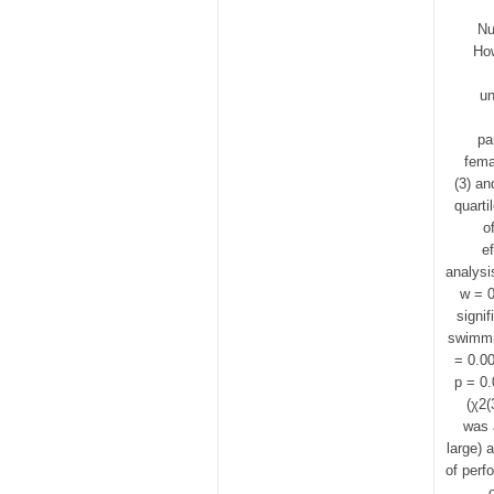
Nu
How
un
pa
fema
(3) an
quarti
o
e
analysi
w = 0
signi
swimmin
= 0.00
p = 0.
(χ2(
was 
large) 
of perf