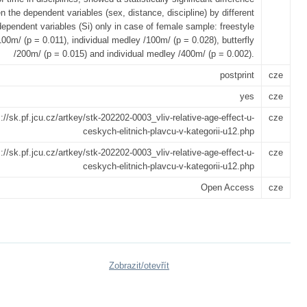
 the dependent variables (sex, distance, discipline) by different
dependent variables (Si) only in case of female sample: freestyle
100m/ (p = 0.011), individual medley /100m/ (p = 0.028), butterfly
/200m/ (p = 0.015) and individual medley /400m/ (p = 0.002).
postprint
cze
yes
cze
s://sk.pf.jcu.cz/artkey/stk-202202-0003_vliv-relative-age-effect-u-
cze
ceskych-elitnich-plavcu-v-kategorii-u12.php
s://sk.pf.jcu.cz/artkey/stk-202202-0003_vliv-relative-age-effect-u-
cze
ceskych-elitnich-plavcu-v-kategorii-u12.php
Open Access
cze
Zobrazit/
otevřít