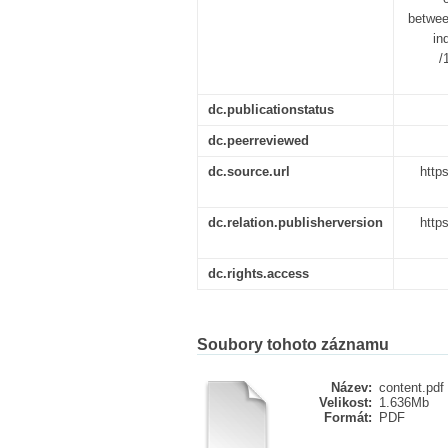
between
in
/
dc.publicationstatus
dc.peerreviewed
dc.source.url
http
dc.relation.publisherversion
http
dc.rights.access
Soubory tohoto záznamu
Název:
content.pdf
Velikost:
1.636Mb
Formát:
PDF