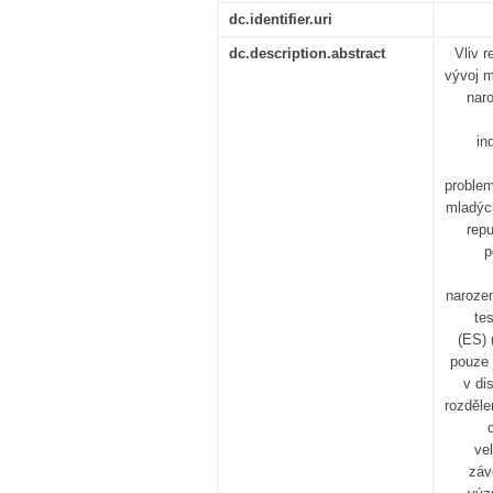
dc.identifier.uri
dc.description.abstract
Vliv r
vývoj 
naro
in
problem
mladých
repu
p
narozen
te
(ES) 
pouze 
v di
rozděle
ve
záv