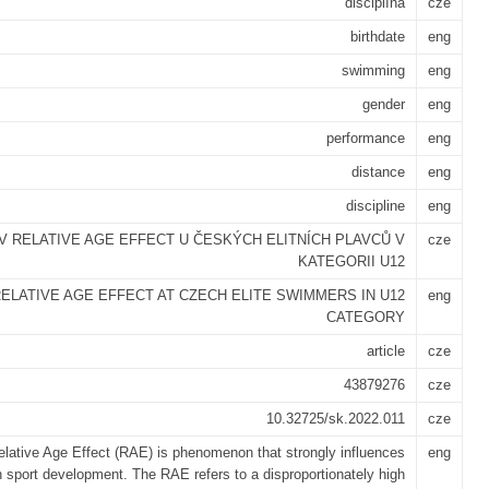
disciplína
cze
birthdate
eng
swimming
eng
gender
eng
performance
eng
distance
eng
discipline
eng
IV RELATIVE AGE EFFECT U ČESKÝCH ELITNÍCH PLAVCŮ V
cze
KATEGORII U12
ELATIVE AGE EFFECT AT CZECH ELITE SWIMMERS IN U12
eng
CATEGORY
article
cze
43879276
cze
10.32725/sk.2022.011
cze
lative Age Effect (RAE) is phenomenon that strongly influences
eng
 sport development. The RAE refers to a disproportionately high