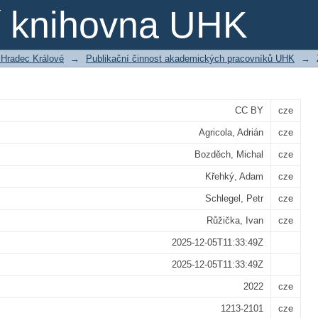
EFFECT U ČESKÝCH ELITNÍCH PLAVCŮ
ní knihovna UHK
 Hradec Králové
→
Publikační činnost akademických pracovníků UHK
→
CC BY
cze
Agricola, Adrián
cze
Bozděch, Michal
cze
Křehký, Adam
cze
Schlegel, Petr
cze
Růžička, Ivan
cze
2025-12-05T11:33:49Z
2025-12-05T11:33:49Z
2022
cze
1213-2101
cze