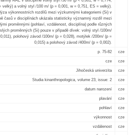
namný RAE v disciplíně volný styl /50 m/ (p < 0,001, w = 0,774,
 velký) a volný styl /100 m/ (p = 0,001, w = 0,751, ES = velký).
lýza výkonnostních rozdílů mezi výzkumnými kategoriemi (Si) v
ě časů v disciplínách ukázala statisticky významný rozdíl mezi
lými proměnnými (pohlaví, vzdálenost, disciplína) podle různých
slých proměnných (Si) pouze v případě dívek: volný styl /100m/
 0,011), polohový závod /100m/ (p = 0,028), motýlek /200m/ (p =
0,015) a polohový závod /400m/ (p = 0,002).
p. 75-82
cze
cze
cze
Jihočeská univerzita
cze
Studia kinanthropologica, volume 23, issue: 2
cze
datum narození
cze
plavání
cze
pohlaví
cze
výkonnost
cze
vzdálenost
cze