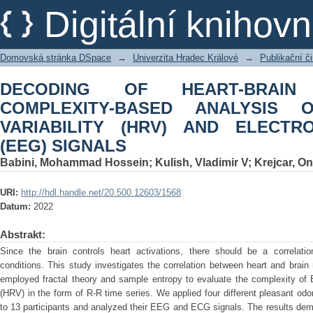
DECODING OF HEART-BRAIN RELATI
Digitální kniho
HEART RATE VARIABILITY (HRV
SIGNALS
Domovská stránka DSpace
→
Univerzita Hradec Králové
→
Publikační 
DECODING OF HEART-BRAIN
COMPLEXITY-BASED ANALYSIS
VARIABILITY (HRV) AND ELECT
(EEG) SIGNALS
Babini, Mohammad Hossein
;
Kulish, Vladimir V
;
Krejcar, On
URI:
http://hdl.handle.net/20.500.12603/1568
Datum:
2022
Abstrakt:
Since the brain controls heart activations, there should be a correlation
conditions. This study investigates the correlation between heart and brain
employed fractal theory and sample entropy to evaluate the complexity of 
(HRV) in the form of R-R time series. We applied four different pleasant odo
to 13 participants and analyzed their EEG and ECG signals. The results dem