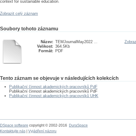
context for sustainable education.
Zobrazit celý záznam
Soubory tohoto záznamu
Název:
TEMJournalMay2022 ...
Zobraz
Velikost:
364.5Kb
Formát:
PDF
Tento záznam se objevuje v následujících kolekcích
Publikační činnost akademických pracovníků PdF
Publikační činnost akademických pracovníků PdF
Publikační činnost akademických pracovníků UHK
DSpace software
copyright © 2002-2016
DuraSpace
Kontaktujte nás
|
Vyjádření názoru