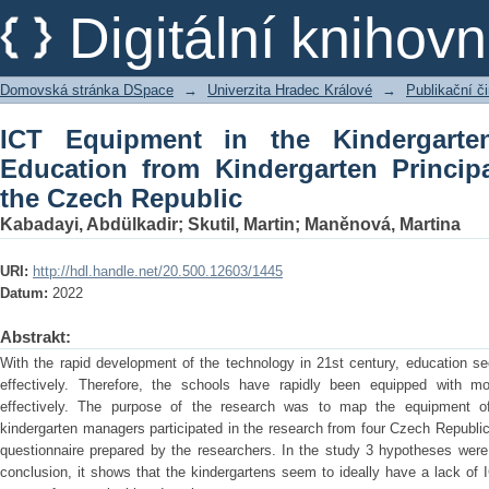
ICT Equipment in the Kindergartens f
Digitální kniho
Principals’ Perspectives in the Czech 
Domovská stránka DSpace
→
Univerzita Hradec Králové
→
Publikační 
ICT Equipment in the Kindergarten
Education from Kindergarten Principa
the Czech Republic
Kabadayi, Abdülkadir
;
Skutil, Martin
;
Maněnová, Martina
URI:
http://hdl.handle.net/20.500.12603/1445
Datum:
2022
Abstrakt:
With the rapid development of the technology in 21st century, education s
effectively. Therefore, the schools have rapidly been equipped with m
effectively. The purpose of the research was to map the equipment of
kindergarten managers participated in the research from four Czech Republi
questionnaire prepared by the researchers. In the study 3 hypotheses were 
conclusion, it shows that the kindergartens seem to ideally have a lack of 