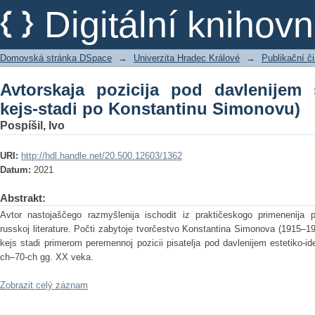
Avtorskaja pozicija pod davlenijem si
Digitální kniho
Simonovu)
Domovská stránka DSpace
→
Univerzita Hradec Králové
→
Publikační 
Avtorskaja pozicija pod davlenijem 
kejs-stadi po Konstantinu Simonovu)
Pospíšil, Ivo
URI:
http://hdl.handle.net/20.500.12603/1362
Datum:
2021
Abstrakt:
Avtor nastojaščego razmyšlenija ischodit iz praktičeskogo primenenija p
russkoj literature. Počti zabytoje tvorčestvo Konstantina Simonova (1915–1
kejs stadi primerom peremennoj pozicii pisatelja pod davlenijem estetiko-id
ch–70-ch gg. ХХ veka.
Zobrazit celý záznam