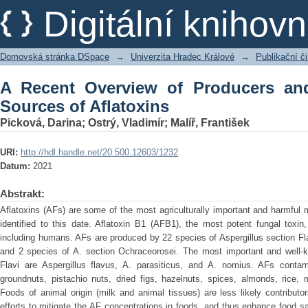
A Recent Overview of Producers and Im
Digitální kniho
Domovská stránka DSpace
→
Univerzita Hradec Králové
→
Publikační 
A Recent Overview of Producers and
Sources of Aflatoxins
Picková, Darina
;
Ostrý, Vladimír
;
Malíř, František
URI:
http://hdl.handle.net/20.500.12603/1232
Datum:
2021
Abstrakt:
Aflatoxins (AFs) are some of the most agriculturally important and harmful
identified to this date. Aflatoxin B1 (AFB1), the most potent fungal toxi
including humans. AFs are produced by 22 species of Aspergillus section Fla
and 2 species of A. section Ochraceorosei. The most important and well-
Flavi are Aspergillus flavus, A. parasiticus, and A. nomius. AFs conta
groundnuts, pistachio nuts, dried figs, hazelnuts, spices, almonds, rice,
Foods of animal origin (milk and animal tissues) are less likely contribu
efforts to mitigate the AF concentrations in foods, and thus enhance food s