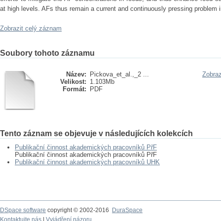
at high levels. AFs thus remain a current and continuously pressing problem i
Zobrazit celý záznam
Soubory tohoto záznamu
Název:
Pickova_et_al.,_2 ...
Zobraz
Velikost:
1.103Mb
Formát:
PDF
Tento záznam se objevuje v následujících kolekcích
Publikační činnost akademických pracovníků PřF
Publikační činnost akademických pracovníků PřF
Publikační činnost akademických pracovníků UHK
DSpace software
copyright © 2002-2016
DuraSpace
Kontaktujte nás
|
Vyjádření názoru