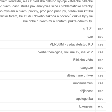
ovém kontextu, ale i z hlediska dalšího vývoje katolické biblické
V hlavní části studie pak analyzuje silné i problematické stránky
o myšlení a hlavní příčiny, proč jeho přístupy, především kritiku
kritiku forem, ke studiu Nového zákona a počátků církve byly ve
své době církevními autoritami příkře odmítnuty.
p. 7-21
cze
cze
cze
VERBUM - vydavateľstvo KU
cze
Verba theologica, volume 19, issue: 2
cze
Biblická věda
cze
exegeze
cze
dějiny rané církve
cze
modernismus
cze
dějinnost
cze
apologetika
cze
Exegesis
eng