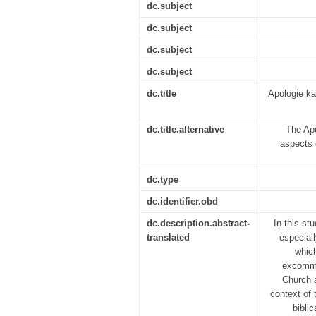
dc.subject
dc.subject
dc.subject
dc.subject
dc.title
Apologie k
dc.title.alternative
The Apo
aspects 
dc.type
dc.identifier.obd
dc.description.abstract-
In this st
translated
especiall
which
excommu
Church a
context of 
bibli