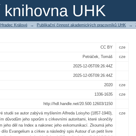
s na indexu zapovězených knih. K ně
ní knihovna UHK
m a církev Alfreda Loisyho
 Hradec Králové
→
Publikační činnost akademických pracovníků UHK
→
CC BY
cze
Petráček, Tomáš
cze
2025-12-05T09:26:44Z
2025-12-05T09:26:44Z
2020
cze
1336-1635
cze
http://hdl.handle.net/20.500.12603/1150
é studii se autor zabývá myšlením Alfreda Loisyho (1857-1940),
cze
ím důvodům jeho sporům s církevními autoritami, které skončily
m jeho děl na Index a nakonec jeho exkomunikací. Zkoumá jeho
 dílo Evangelium a církev a následný spis Autour d´un petit livre