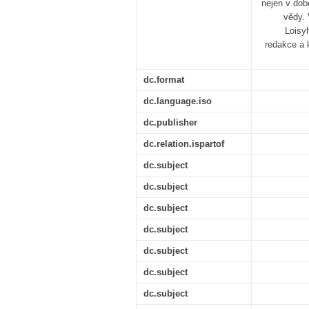
nejen v dob
vědy. 
Loisyh
redakce a 
dc.format
dc.language.iso
dc.publisher
dc.relation.ispartof
dc.subject
dc.subject
dc.subject
dc.subject
dc.subject
dc.subject
dc.subject