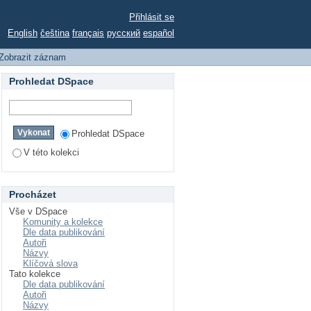
kterým aspektům sporu
Přihlásit se
English
čeština
français
русский
español
Zobrazit záznam
Prohledat DSpace
Prohledat DSpace
V této kolekci
Procházet
Vše v DSpace
Komunity a kolekce
Dle data publikování
Autoři
Názvy
Klíčová slova
Tato kolekce
Dle data publikování
Autoři
Názvy