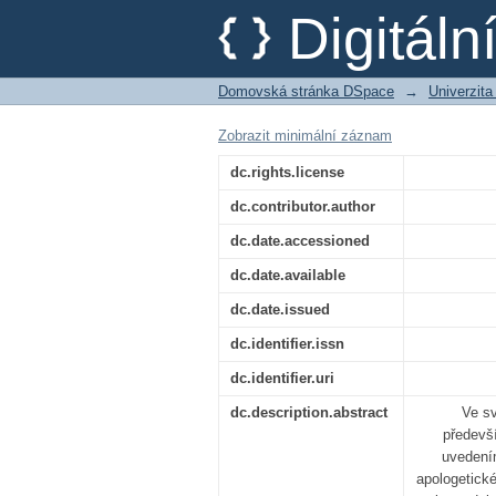
Apologie katolicismu
Digitál
okolo spisu Evangeliu
Domovská stránka DSpace
→
Univerzita
Zobrazit minimální záznam
dc.rights.license
dc.contributor.author
dc.date.accessioned
dc.date.available
dc.date.issued
dc.identifier.issn
dc.identifier.uri
dc.description.abstract
Ve sv
předevš
uvedení
apologetické