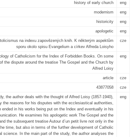
history of early church
eng
modernism
eng
historicity
eng
apologetic
eng
atolicismus na indexu zapovězených knih. K některým aspektům
cze
sporu okolo spisu Evangelium a církev Alfreda Loisyho
logy of Catholicism for the Index of Forbidden Books. On some
eng
of the dispute around the treatise The Gospel and the Church by
Alfred Loisy
article
cze
43877058
cze
udy, the author deals with the thought of Alfred Loisy (1857-1940),
eng
y the reasons for his disputes with the ecclesiastical authorities,
 ended in his works being put on the Index and eventually in his
nication. He examines his apologetic work The Gospel and the
nd the subsequent treatise Autour d´un petit livre not only in the
the time, but also in terms of the further development of Catholic
cal science. In the main part of the study, the author analyses the