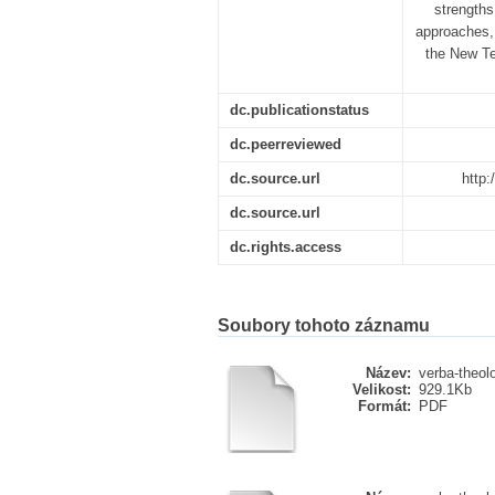
strengths
approaches, 
the New Te
dc.publicationstatus
dc.peerreviewed
dc.source.url
http:
dc.source.url
dc.rights.access
Soubory tohoto záznamu
Název:
verba-theolo
Velikost:
929.1Kb
Formát:
PDF