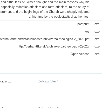
 and difficulties of Loisy’s thought and the main reasons why his
especially redaction criticism and form criticism, to the study of
stament and the beginnings of the Church were sharply rejected
at his time by the ecclesiastical authorities.
postprint
cze
yes
cze
//verba.ktfke.sk/data/uploads/archiv/verba-theologica-2_2020.pdf
cze
http://verba.ktfke.sk/archiv/verba-theologica-22020/
cze
Open Access
cze
gica- ...
Zobrazit/
otevřít