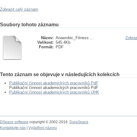
Zobrazit celý záznam
Soubory tohoto záznamu
Název:
Anaerobic_Fitness ...
Zobraz
Velikost:
545.4Kb
Formát:
PDF
Tento záznam se objevuje v následujících kolekcích
Publikační činnost akademických pracovníků PdF
Publikační činnost akademických pracovníků PdF
Publikační činnost akademických pracovníků UHK
DSpace software
copyright © 2002-2016
DuraSpace
Kontaktujte nás
|
Vyjádření názoru