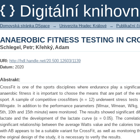
ANAEROBIC FITNESS TESTING IN CR
Digitální kniho
Domovská stránka DSpace
→
Univerzita Hradec Králové
→
Publikační 
ANAEROBIC FITNESS TESTING IN CR
Schlegel, Petr
;
Křehký, Adam
URI:
http://hdl.handle.net/20.500.12603/1139
Datum:
2020
Abstrakt:
CrossFit is one of the sports disciplines where endurance play a significa
anaerobic fitness it is important to choose the means that are part of the e
sport. A sample of competitive crossfitters (n = 12) underwent stress tests 
Wingate. In addition to the performance parameters (Wmax, Wmean, W/kg, cal
5th, 10th and 15th minute) were monitored. The results showed significant di
lactate and the development of the lactate curve (α = 0.05). The correlat
significant relationship between the average Watts value and the calories tra
with AB appears to be a suitable variant for CrossFit, as well as monitoring 
the original design of the study, it is necessary to verify the results.