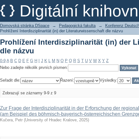
Prohlížení Interdisziplinarität (in) der
Digitální kniho
Domovská stránka DSpace
→
Pedagogická fakulta
→
Konferenz Deutsch 
Prohlížení Interdisziplinarität (in) der Literaturwissenschaft dle názvu
Prohlížení Interdisziplinarität (in) der 
dle názvu
0-9
A
B
C
D
E
F
G
H
I
J
K
L
M
N
O
P
Q
R
S
T
U
V
W
X
Y
Z
Nebo zadejte několik prvních písmen:
Seřadit dle:
Řazení:
Výsledky:
Zobrazují se záznamy 9-9 z 9
Zur Frage der Interdisziplinarität in der Erforschung der regional
(am Beispiel des böhmisch-bayerisch-österreichischen Grenzg
Kučera, Petr
(
University of Hradec Kralove
,
2025
)