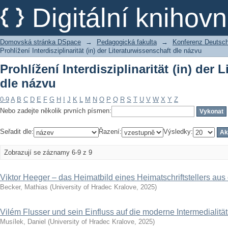
Prohlížení Interdisziplinarität (in) der
Digitální kniho
Domovská stránka DSpace
→
Pedagogická fakulta
→
Konferenz Deutsch 
Prohlížení Interdisziplinarität (in) der Literaturwissenschaft dle názvu
Prohlížení Interdisziplinarität (in) der 
dle názvu
0-9
A
B
C
D
E
F
G
H
I
J
K
L
M
N
O
P
Q
R
S
T
U
V
W
X
Y
Z
Nebo zadejte několik prvních písmen:
Seřadit dle:
Řazení:
Výsledky:
Zobrazují se záznamy 6-9 z 9
Viktor Heeger – das Heimatbild eines Heimatschriftstellers aus
Becker, Mathias
(
University of Hradec Kralove
,
2025
)
Vilém Flusser und sein Einfluss auf die moderne Intermedialitä
Musílek, Daniel
(
University of Hradec Kralove
,
2025
)