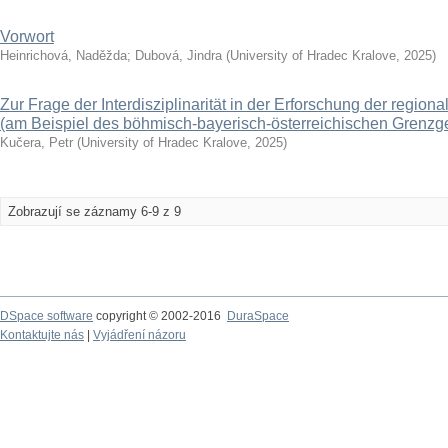
Vorwort
Heinrichová, Naděžda
;
Dubová, Jindra
(
University of Hradec Kralove
,
2025
)
Zur Frage der Interdisziplinarität in der Erforschung der regional
(am Beispiel des böhmisch-bayerisch-österreichischen Grenzg
Kučera, Petr
(
University of Hradec Kralove
,
2025
)
Zobrazují se záznamy 6-9 z 9
DSpace software
copyright © 2002-2016
DuraSpace
Kontaktujte nás
|
Vyjádření názoru