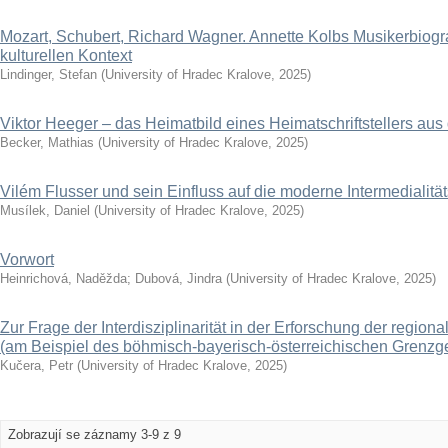
Mozart, Schubert, Richard Wagner. Annette Kolbs Musikerbiogra
kulturellen Kontext
Lindinger, Stefan
(
University of Hradec Kralove
,
2025
)
Viktor Heeger – das Heimatbild eines Heimatschriftstellers aus
Becker, Mathias
(
University of Hradec Kralove
,
2025
)
Vilém Flusser und sein Einfluss auf die moderne Intermedialitä
Musílek, Daniel
(
University of Hradec Kralove
,
2025
)
Vorwort
Heinrichová, Naděžda
;
Dubová, Jindra
(
University of Hradec Kralove
,
2025
)
Zur Frage der Interdisziplinarität in der Erforschung der regional
(am Beispiel des böhmisch-bayerisch-österreichischen Grenzg
Kučera, Petr
(
University of Hradec Kralove
,
2025
)
Zobrazují se záznamy 3-9 z 9