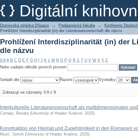
Prohlížení Interdisziplinarität (in) der
Digitální kniho
Domovská stránka DSpace
→
Pedagogická fakulta
→
Konferenz Deutsch 
Prohlížení Interdisziplinarität (in) der Literaturwissenschaft dle názvu
Prohlížení Interdisziplinarität (in) der 
dle názvu
0-9
A
B
C
D
E
F
G
H
I
J
K
L
M
N
O
P
Q
R
S
T
U
V
W
X
Y
Z
Nebo zadejte několik prvních písmen:
Seřadit dle:
Řazení:
Výsledky:
Zobrazují se záznamy 3-9 z 9
Interkulturelle Literaturwissenschaft als multidimensionales und
Cornejo, Renata
(
University of Hradec Kralove
,
2025
)
Konstruktion von Heimat und Zugehörigkeit in den Romanen von
Murić, Semih
(
University of Hradec Kralove
,
2025
)