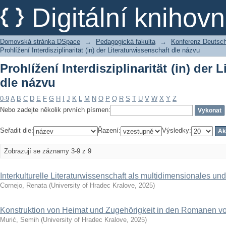
Prohlížení Interdisziplinarität (in) der
Digitální kniho
Domovská stránka DSpace
→
Pedagogická fakulta
→
Konferenz Deutsch 
Prohlížení Interdisziplinarität (in) der Literaturwissenschaft dle názvu
Prohlížení Interdisziplinarität (in) der 
dle názvu
0-9
A
B
C
D
E
F
G
H
I
J
K
L
M
N
O
P
Q
R
S
T
U
V
W
X
Y
Z
Nebo zadejte několik prvních písmen:
Seřadit dle:
Řazení:
Výsledky:
Zobrazují se záznamy 3-9 z 9
Interkulturelle Literaturwissenschaft als multidimensionales und
Cornejo, Renata
(
University of Hradec Kralove
,
2025
)
Konstruktion von Heimat und Zugehörigkeit in den Romanen von
Murić, Semih
(
University of Hradec Kralove
,
2025
)