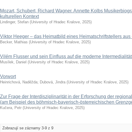
Mozart, Schubert, Richard Wagner. Annette Kolbs Musikerbiogra
kulturellen Kontext
Lindinger, Stefan
(
University of Hradec Kralove
,
2025
)
Viktor Heeger – das Heimatbild eines Heimatschriftstellers aus
Becker, Mathias
(
University of Hradec Kralove
,
2025
)
Vilém Flusser und sein Einfluss auf die moderne Intermedialitä
Musílek, Daniel
(
University of Hradec Kralove
,
2025
)
Vorwort
Heinrichová, Naděžda
;
Dubová, Jindra
(
University of Hradec Kralove
,
2025
)
Zur Frage der Interdisziplinarität in der Erforschung der regional
(am Beispiel des böhmisch-bayerisch-österreichischen Grenzg
Kučera, Petr
(
University of Hradec Kralove
,
2025
)
Zobrazují se záznamy 3-9 z 9