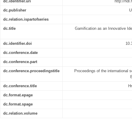
dc.identifier.uri
http://hdl
dc.publisher
U
dc.relation.ispartofseries
dc.title
Gamification as an Innovative I
dc.identifier.doi
10.
dc.conference.date
dc.conference.part
dc.conference.proceedingstitle
Proceedings of the international 
dc.conference.title
H
dc.format.epage
dc.format.spage
dc.relation.volume