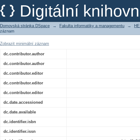
Gamification as an Innovative Idea w
Digitální kniho
Domovská stránka DSpace
→
Fakulta informatiky a managementu
→
HE
záznam
Zobrazit minimální záznam
dc.contributor.author
dc.contributor.author
dc.contributor.editor
dc.contributor.editor
dc.contributor.editor
dc.date.accessioned
dc.date.available
dc.identifier.isbn
dc.identifier.issn