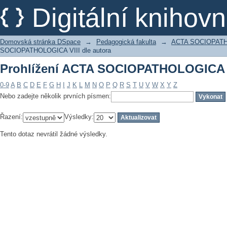
Prohlížení ACTA SOCIOPATHOLOGICA VI
Digitální kniho
Domovská stránka DSpace
→
Pedagogická fakulta
→
ACTA SOCIOPAT
SOCIOPATHOLOGICA VIII dle autora
Prohlížení ACTA SOCIOPATHOLOGICA VI
0-9
A
B
C
D
E
F
G
H
I
J
K
L
M
N
O
P
Q
R
S
T
U
V
W
X
Y
Z
Nebo zadejte několik prvních písmen:
Řazení:
Výsledky:
Tento dotaz nevrátil žádné výsledky.