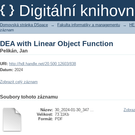
DEA with Linear Object Function
Digitální kniho
Domovská stránka DSpace
→
Fakulta informatiky a managementu
→
HE
záznam
DEA with Linear Object Function
Pelikán, Jan
URI:
http://hdl.handle.net/20.500.12603/838
Datum:
2024
Zobrazit celý záznam
Soubory tohoto záznamu
Název:
30_2024-01-30_347 ...
Zobraz
Velikost:
73.11Kb
Formát:
PDF