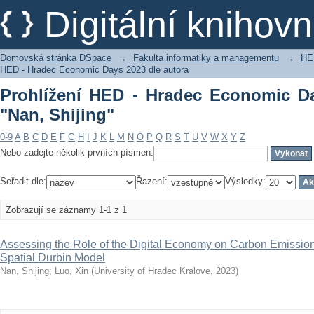
Prohlížení HED - Hradec Economic Days
Digitální kniho
Domovská stránka DSpace
→
Fakulta informatiky a managementu
→
HE
HED - Hradec Economic Days 2023 dle autora
Prohlížení HED - Hradec Economic Da
"Nan, Shijing"
0-9
A
B
C
D
E
F
G
H
I
J
K
L
M
N
O
P
Q
R
S
T
U
V
W
X
Y
Z
Nebo zadejte několik prvních písmen:
Seřadit dle:
Řazení:
Výsledky:
Zobrazují se záznamy 1-1 z 1
Assessing the Role of the Digital Economy on Carbon Emissi
Spatial Durbin Model
Nan, Shijing
;
Luo, Xin
(
University of Hradec Kralove
,
2023
)