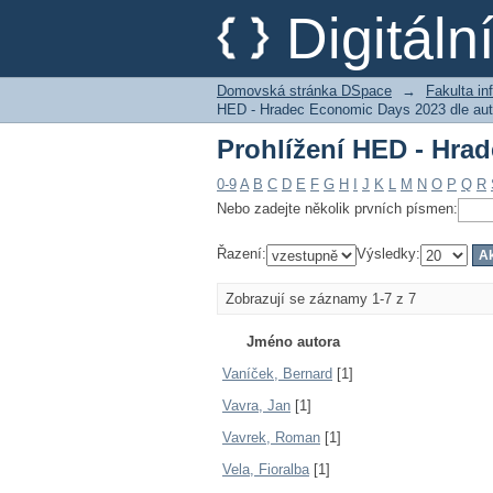
Prohlížení HED - Hra
Digitál
Domovská stránka DSpace
→
Fakulta i
HED - Hradec Economic Days 2023 dle aut
Prohlížení HED - Hra
0-9
A
B
C
D
E
F
G
H
I
J
K
L
M
N
O
P
Q
R
Nebo zadejte několik prvních písmen:
Řazení:
Výsledky:
Zobrazují se záznamy 1-7 z 7
Jméno autora
Vaníček, Bernard
[1]
Vavra, Jan
[1]
Vavrek, Roman
[1]
Vela, Fioralba
[1]