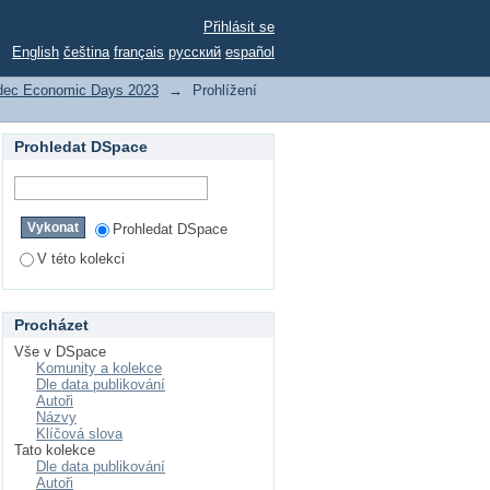
Přihlásit se
English
čeština
français
русский
español
dec Economic Days 2023
→
Prohlížení
Prohledat DSpace
Prohledat DSpace
V této kolekci
Procházet
Vše v DSpace
Komunity a kolekce
Dle data publikování
Autoři
Názvy
Klíčová slova
Tato kolekce
Dle data publikování
Autoři