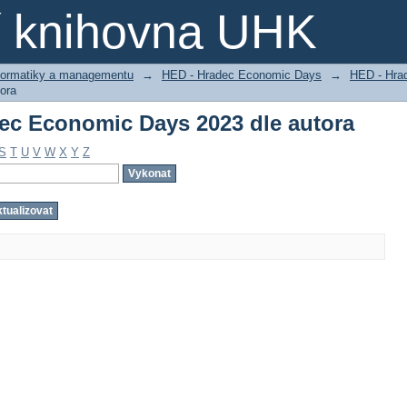
dec Economic Days 2023 dle autora
ní knihovna UHK
nformatiky a managementu
→
HED - Hradec Economic Days
→
HED - Hra
ora
dec Economic Days 2023 dle autora
S
T
U
V
W
X
Y
Z