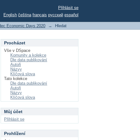
Přihlásit se
English
čeština
français
русский
español
dec Economic Days 2020
→
Hledat
Procházet
Vše v DSpace
Komunity a kolekce
Dle data publikování
Autoři
Názvy
Klíčová slova
Tato kolekce
Dle data publikování
Autoři
Názvy
Klíčová slova
Můj účet
Přihlásit se
Prohlížení