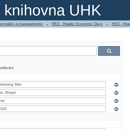
ní knihovna UHK
nformatiky a managementu
→
HED - Hradec Economic Days
→
HED - Hra
ledávání.