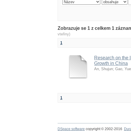
Zobrazuje se 1 z celkem 1 zázn
vteřiny)
1
Research on the I
Growth in China
An, Shujun
;
Gao, Yue
1
DSpace software
copyright © 2002-2016
Dur